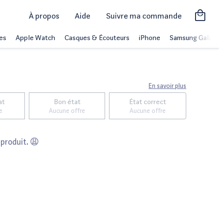
À propos
Aide
Suivre ma commande
es
Apple Watch
Casques & Écouteurs
iPhone
Samsung Galaxy
En savoir plus
at
Bon état
État correct
e
Aucune offre
Aucune offre
 produit. 😩