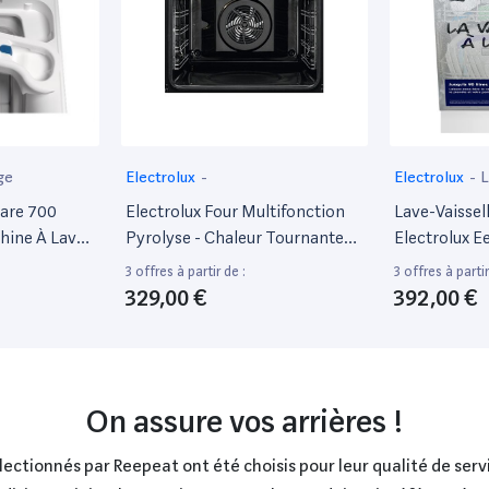
ge
Electrolux
-
Electrolux
-
L
care 700
Electrolux Four Multifonction
Lave-Vaissel
ine À Laver
Pyrolyse - Chaleur Tournante
Electrolux 
 - Profondeur
Pulsée - Eof6P46Z - Noir - Porte
Couverts Bl
3 offres à partir de :
3 offres à partir
 89 Cm -
Froide - L67 X L63,5 X H65,4Cm
329,00 €
392,00 €
 Dessus - 42
0 Tours/Min
On assure vos arrières !
ctionnés par Reepeat ont été choisis pour leur qualité de servi