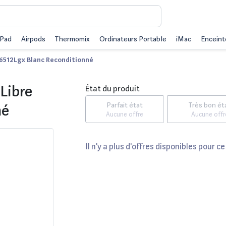
iPad
Airpods
Thermomix
Ordinateurs Portable
iMac
Enceint
sf6512Lgx Blanc Reconditionné
 Libre
État du produit
Parfait état
Très bon ét
né
Aucune offre
Aucune offr
Il n'y a plus d'offres disponibles pour ce