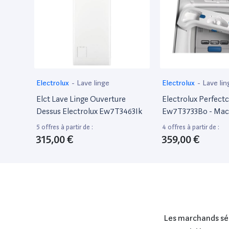
Electrolux
-
Lave linge
Electrolux
-
Lave lin
Elct Lave Linge Ouverture
Electrolux Perfect
Dessus Electrolux Ew7T3463Ik
Ew7T3733Bo - Mach
- Largeur : 39.7 Cm
5 offres à partir de :
4 offres à partir de :
: 60 Cm - Hauteur :
315,00 €
359,00 €
Chargement Par Le
Litres - 7 Kg - 130
Les marchands séle