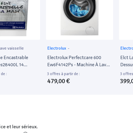
ave vaisselle
Electrolux
-
Electr
le Encastrable
Electrolux Perfectcare 600
Elct L
Ees28400L 14
Ew6F4142Ps - Machine À Laver
Dessus
anc
- Largeur : 60 Cm - Profondeur :
700 E
 de :
3 offres à partir de :
3 offres
66 Cm - Hauteur : 85 Cm -
479,00 €
399,
Chargement Frontal - 68 Litres
- 10 Kg - 1400 Tours/Min
ce et leur sérieux.