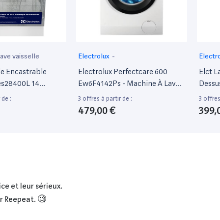
ave vaisselle
Electrolux
-
Electr
le Encastrable
Electrolux Perfectcare 600
Elct L
Ees28400L 14
Ew6F4142Ps - Machine À Laver
Dessus
anc
- Largeur : 60 Cm - Profondeur :
700 E
 de :
3 offres à partir de :
3 offres
66 Cm - Hauteur : 85 Cm -
479,00 €
399,
Chargement Frontal - 68 Litres
- 10 Kg - 1400 Tours/Min
ce et leur sérieux.
ur Reepeat. 🧐