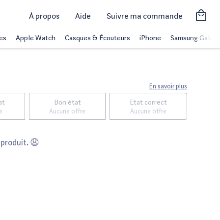
À propos
Aide
Suivre ma commande
es
Apple Watch
Casques & Écouteurs
iPhone
Samsung Galaxy
En savoir plus
at
Bon état
État correct
e
Aucune offre
Aucune offre
 produit. 😩