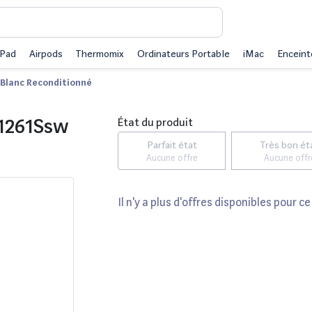
iPad
Airpods
Thermomix
Ordinateurs Portable
iMac
Enceint
 Blanc Reconditionné
t1261Ssw
État du produit
Parfait état
Très bon ét
Aucune offre
Aucune offr
Il n'y a plus d'offres disponibles pour ce