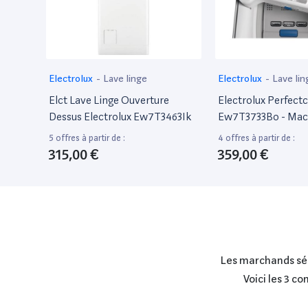
Electrolux
-
Lave linge
Electrolux
-
Lave lin
Elct Lave Linge Ouverture
Electrolux Perfect
Dessus Electrolux Ew7T3463Ik
Ew7T3733Bo - Mach
- Largeur : 39.7 Cm
5 offres à partir de :
4 offres à partir de :
: 60 Cm - Hauteur :
315,00 €
359,00 €
Chargement Par Le
Litres - 7 Kg - 130
Les marchands séle
Voici les 3 c