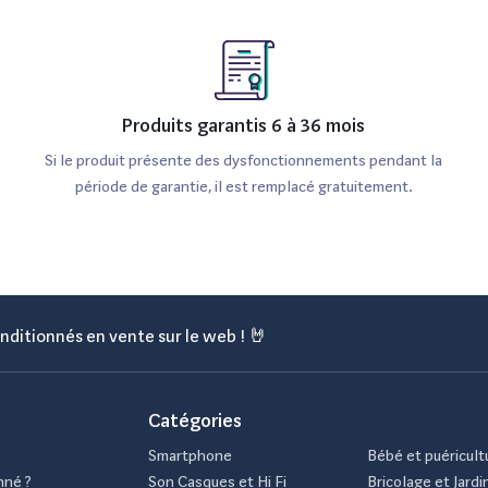
Produits garantis 6 à 36 mois
Si le produit présente des dysfonctionnements pendant la
période de garantie, il est remplacé gratuitement.
nditionnés en vente sur le web ! 🤘
Catégories
Smartphone
Bébé et puéricult
nné ?
Son Casques et Hi Fi
Bricolage et Jardi