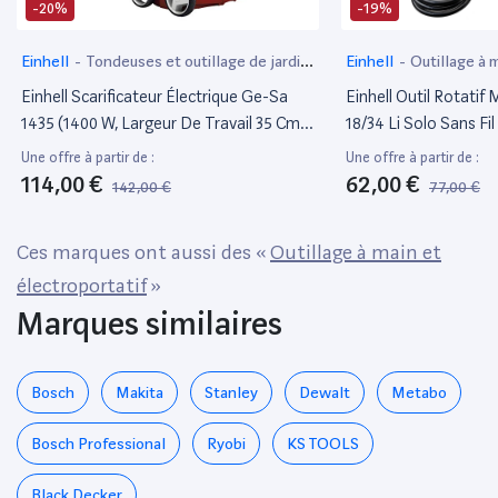
-20%
-19%
Einhell
-
Tondeuses et outillage de jardin
Einhell
-
Outillage à 
motorisé
électroportatif
Einhell Scarificateur Électrique Ge-Sa
Einhell Outil Rotatif
1435 (1400 W, Largeur De Travail 35 Cm,
18/34 Li Solo Sans F
Grand Bac De Ramassage De 28 L,
(18 V, Tige De 92 Cm
Une offre à partir de :
Une offre à partir de :
Surface Conseillée 500 M²)
Gravure, Avec Kit De
114,00 €
62,00 €
142,00 €
77,00 €
Livré Sans Batterie N
Ces marques ont aussi des «
Outillage à main et
électroportatif
»
Marques similaires
Bosch
Makita
Stanley
Dewalt
Metabo
Bosch Professional
Ryobi
KS TOOLS
Black Decker