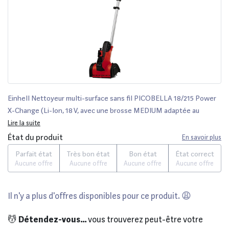
Einhell Nettoyeur multi-surface sans fil PICOBELLA 18/215 Power
X-Change (Li-Ion, 18 V, avec une brosse MEDIUM adaptée au
nettoyage des surfaces en pierre, vendu sans batterie)
Lire la suite
État du produit
En savoir plus
Parfait état
Très bon état
Bon état
État correct
Aucune offre
Aucune offre
Aucune offre
Aucune offre
Il n'y a plus d'offres disponibles pour ce produit. 😩
💆
Détendez-vous...
vous trouverez peut-être votre