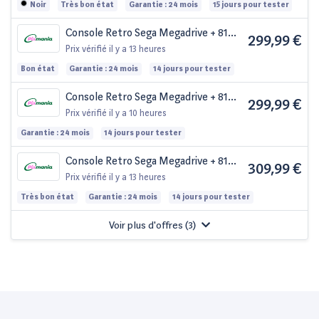
Noir
Très bon état
Garantie : 24 mois
15 jours pour tester
Console Retro Sega Megadrive + 81
299,99 €
jeux - Bon état
Prix vérifié
il y a 13 heures
Bon état
Garantie : 24 mois
14 jours pour tester
Console Retro Sega Megadrive + 81
299,99 €
jeux
Prix vérifié
il y a 10 heures
Garantie : 24 mois
14 jours pour tester
Console Retro Sega Megadrive + 81
309,99 €
jeux - Très bon état
Prix vérifié
il y a 13 heures
Très bon état
Garantie : 24 mois
14 jours pour tester
Voir plus d'offres (
3
)