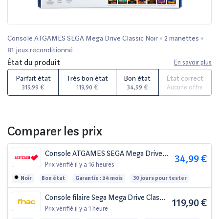
Console ATGAMES SEGA Mega Drive Classic Noir + 2 manettes +
81 jeux reconditionné
État du produit
En savoir plus
Parfait état
Très bon état
Bon état
État correct
319,99 €
119,90 €
34,99 €
Aucune offre
Comparer les prix
Console ATGAMES SEGA Mega Drive
34,99 €
Classic Noir + 2 manettes + 81 jeux
Prix vérifié
il y a 16 heures
Noir
Bon état
Garantie : 24 mois
30 jours pour tester
Console filaire Sega Mega Drive Classic
119,90 €
Game
Prix vérifié
il y a 1 heure