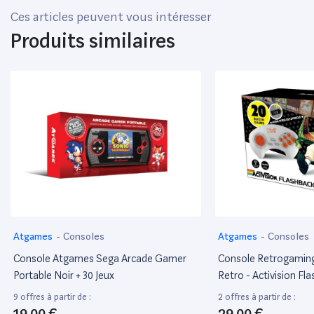
Ces articles peuvent vous intéresser
Produits similaires
Atgames
-
Consoles
Atgames
-
Consoles
Console Atgames Sega Arcade Gamer
Console Retrogamin
Portable Noir + 30 Jeux
Retro - Activision Fla
Jeux - Edition 2018-2
9 offres à partir de :
2 offres à partir de :
19,00 €
29,00 €