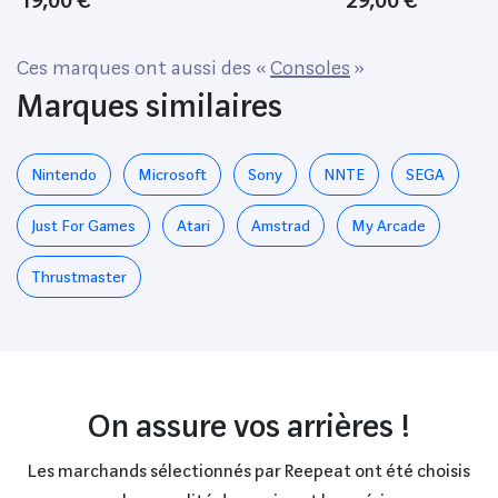
Ces marques ont aussi des «
Consoles
»
Marques similaires
Nintendo
Microsoft
Sony
NNTE
SEGA
Just For Games
Atari
Amstrad
My Arcade
Thrustmaster
On assure vos arrières !
Les marchands sélectionnés par Reepeat ont été choisis