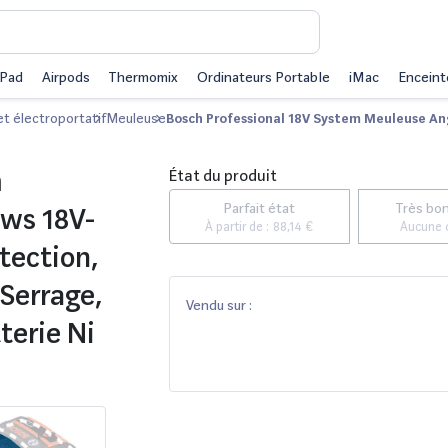
iPad
Airpods
Thermomix
Ordinateurs Portable
iMac
Enceint
et électroportatif
Meuleuse
Bosch Professional 18V System Meuleuse Ang
m
État du produit
Parfait état
Très bon
Gws 18V-
À partir de :
88,14 €
Aucune 
tection,
Serrage,
Vendu sur :
terie Ni