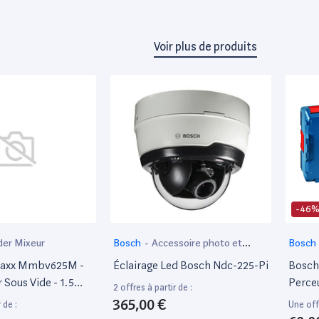
Voir plus de produits
-46
der Mixeur
Bosch
-
Accessoire photo et
Bosch
vidéo
maxx Mmbv625M -
Éclairage Led Bosch Ndc-225-Pi
Bosch
Sous Vide - 1.5
Perce
2 offres à partir de :
0 Watt
Percus
365,00 €
 de :
Une offr
(Sans 