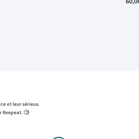
60,0
Matéri
Nm, D
ce et leur sérieux.
ur Reepeat. 🧐