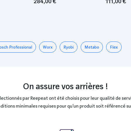
284,00 €
111,00 €
osch Professional
Worx
Ryobi
Metabo
Flex
On assure vos arrières !
ctionnés par Reepeat ont été choisis pour leur qualité de servi
onditions minimales requises pour qu'un produit soit référencé s