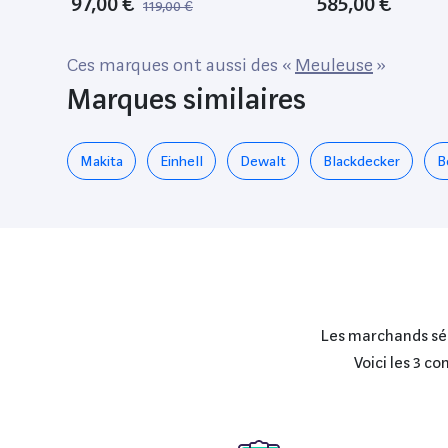
97,00 €
585,00 €
119,00 €
Réglage De La Profondeur De
Fraisage Et Éclairage)
Ces marques ont aussi des «
Meuleuse
»
Marques similaires
Makita
Einhell
Dewalt
Blackdecker
B
Les marchands séle
Voici les 3 c