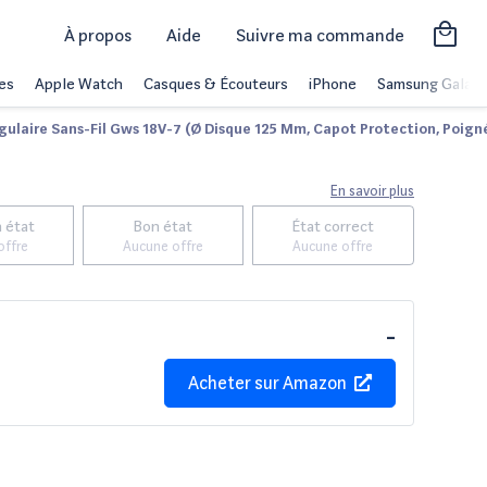
À propos
Aide
Suivre ma commande
es
Apple Watch
Casques & Écouteurs
iPhone
Samsung Galaxy
ulaire Sans-Fil Gws 18V-7 (Ø Disque 125 Mm, Capot Protection, Poigné
En savoir plus
 état
Bon état
État correct
offre
Aucune offre
Aucune offre
-
Acheter sur
Amazon