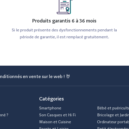
Produits garantis 6 à 36 mois
Si le produit présente des dysfonctionnements pendant la
période de garantie, il est remplacé gratuitement.
nditionnés en vente sur le web ! 🤘
Catégories
Smartphone
Bébé et puéricult
nné ?
Son Casques et Hi Fi
Bricolage et Jardi
Maison et Cuisine
Ordinateur porta
Sports et Loisirs
Petit électromén