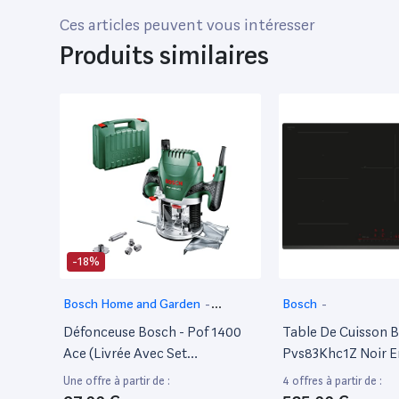
Ces articles peuvent vous intéresser
Produits similaires
-18%
Bosch Home and Garden
-
Bosch
-
Défonseuse
Défonceuse Bosch - Pof 1400
Table De Cuisson B
Ace (Livrée Avec Set
Pvs83Khc1Z Noir E
D'Accessoires, Régulation
80 Cm Table De Cu
Une offre à partir de :
4 offres à partir de :
Électronique Constante,
Induction 4 Foyer(