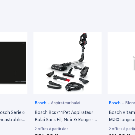
Bosch
-
Aspirateur balai
Bosch
-
Blen
osch Serie 6
Bosch Bcs711Pet Aspirateur
Bosch Vita
ncastrable
Balai Sans Fil, Noir & Rouge -
Mã©Langeur 
isson À
Excellent État
Litres - 100
2 offres à partir de :
2 offres à partir
S)