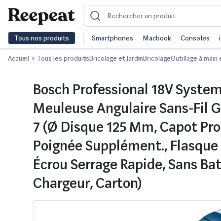
Tous nos produits
Smartphones
Macbook
Consoles
Accueil
Tous les produits
Bricolage et Jardin
Bricolage
Outillage à main 
Bosch Professional 18V Syste
Meuleuse Angulaire Sans-Fil 
7 (Ø Disque 125 Mm, Capot Pro
Poignée Supplément., Flasque 
Écrou Serrage Rapide, Sans Bat
Chargeur, Carton)