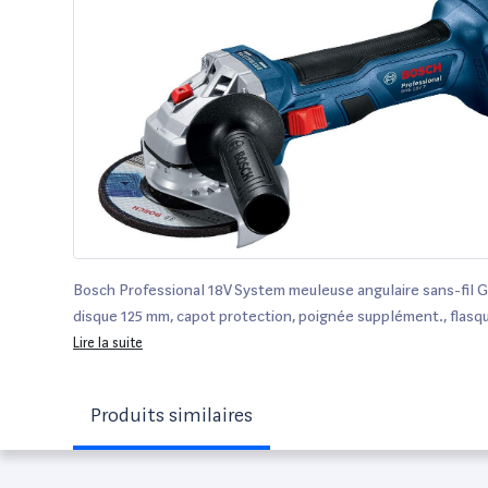
Bosch Professional 18V System meuleuse angulaire sans-fil
disque 125 mm, capot protection, poignée supplément., flasq
serrage rapide, sans batterie ni chargeur, carton)
Lire la suite
Produits similaires