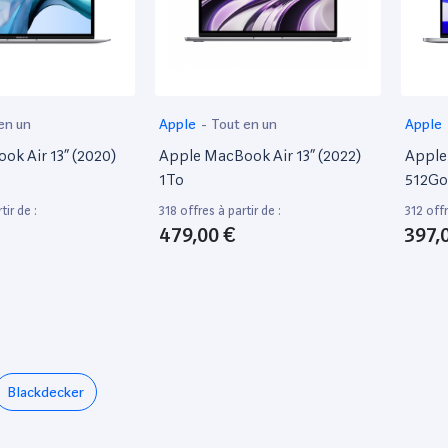
en un
Apple
-
Tout en un
Apple
k Air 13” (2020)
Apple MacBook Air 13” (2022)
Apple
1To
512Go
tir de :
318 offres à partir de :
312 offr
479,00 €
397,
Blackdecker