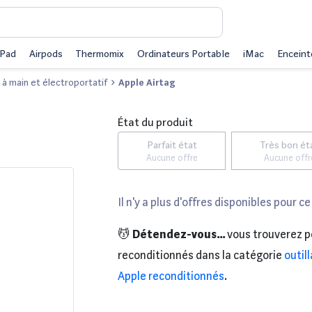
iPad
Airpods
Thermomix
Ordinateurs Portable
iMac
Enceint
 à main et électroportatif
Apple Airtag
État du produit
Parfait état
Très bon ét
Aucune offre
Aucune offr
Il n'y a plus d'offres disponibles pour ce
💆
Détendez-vous...
vous trouverez p
reconditionnés dans la catégorie
outil
Apple reconditionnés
.