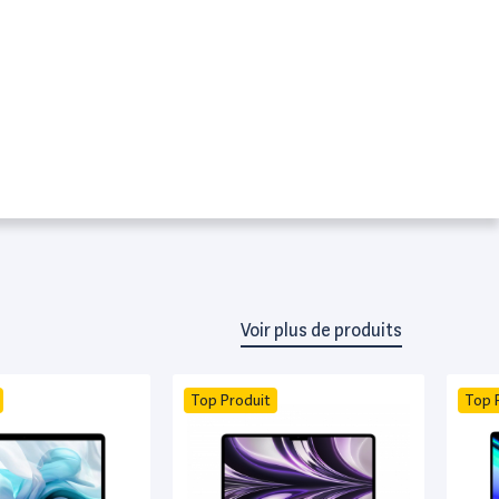
Voir plus de produits
Top Produit
Top 