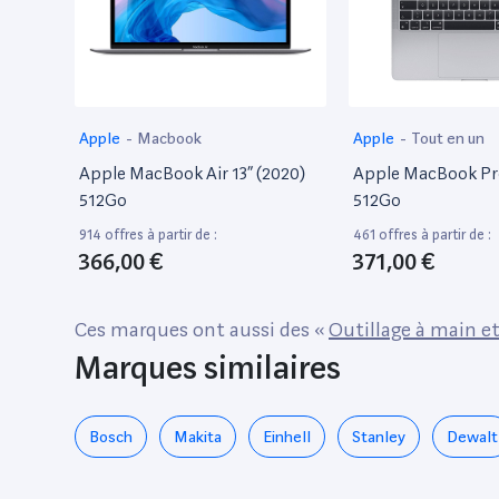
Apple
-
Macbook
Apple
-
Tout en un
Apple MacBook Air 13” (2020)
Apple MacBook Pro
512Go
512Go
914 offres à partir de :
461 offres à partir de :
366,00 €
371,00 €
Ces marques ont aussi des «
Outillage à main et
Marques similaires
Bosch
Makita
Einhell
Stanley
Dewalt