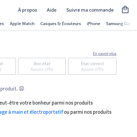
À propos
Aide
Suivre ma commande
es
Apple Watch
Casques & Écouteurs
iPhone
Samsung Galaxy
En savoir plus
at
Bon état
État correct
e
Aucune offre
Aucune offre
 produit. 😩
eut-être votre bonheur parmi nos produits
lage à main et électroportatif
ou parmi nos produits