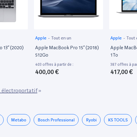
Apple
-
Tout en un
Apple
-
Tout 
 13” (2020)
Apple MacBook Pro 15” (2018)
Apple MacBoo
512Go
1To
403 offres à partir de :
387 offres à par
400,00 €
417,00 €
 électroportatif
»
Metabo
Bosch Professional
Ryobi
KS TOOLS