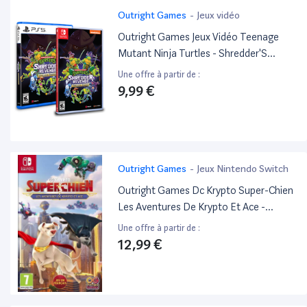
Outright Games
-
Jeux vidéo
Outright Games Jeux Vidéo Teenage
Mutant Ninja Turtles - Shredder'S
Revenge Standard Edition PlayStation 5
Une offre à partir de :
(PS5)
9,99 €
Outright Games
-
Jeux Nintendo Switch
Outright Games Dc Krypto Super-Chien
Les Aventures De Krypto Et Ace -
Occasion Switch
Une offre à partir de :
12,99 €