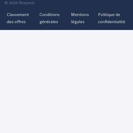
© 2026 Reepeat
Classement
Conditions
Mentions
Politique de
des offres
générales
légales
confidentialité