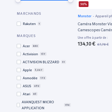
98%
MARCHANDS
Monster
-
Appareil p
Caméra Monster Vis
Rakuten
1
Camescopes Camér
1080 Pixels
MARQUES
Une offre à partir de :
134,10 €
67,78 €
Acer
480
Activision
137
ACTIVISION BLIZZARD
51
Apple
3,067
Asmodée
172
ASUS
692
Atari
83
AVANQUEST MICRO
190
APPLICATION