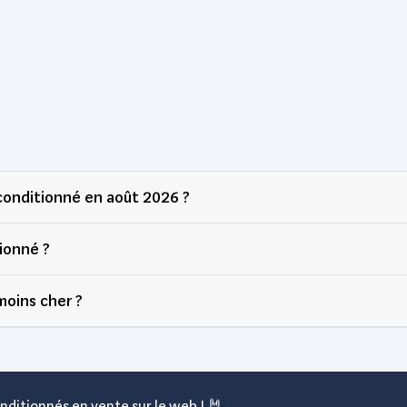
onditionné en août 2026 ?
ionné ?
moins cher ?
nditionnés en vente sur le web ! 🤘