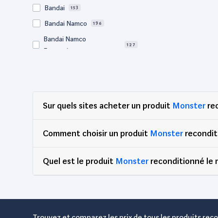
Bandai
153
Bandai Namco
196
Bandai Namco
127
Entertainment
Bigben
64
BM Sonic
64
Bose
57
Sur quels sites acheter un produit
Monster
rec
Canon
728
Clementoni
77
Comment choisir un produit
Monster
recondit
Corsair
67
Quel est le produit
DEG
Monster
reconditionné le 
89
Dell
2,957
Djeco
65
Edenwood
47
Trouvez et comparez les prix de tous les produits reco