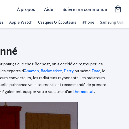
À propos
Aide
Suivre ma commande
es
Apple Watch
Casques & Écouteurs
iPhone
Samsung Galaxy
onné
’est pour ça que chez Reepeat, on a décidé de regrouper les
les experts d’
Amazon
,
Backmarket
,
Darty
ou même
Fnac
, le
ateurs convecteurs, les radiateurs rayonnants, les radiateurs
 quelle puissance vous tourner, il est recommandé de prendre
z également équiper votre radiateur d’un
thermostat
.