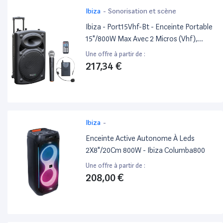
Ibiza
-
Sonorisation et scène
Ibiza - Port15Vhf-Bt - Enceinte Portable
15"/800W Max Avec 2 Micros (Vhf),
Télécommande Et Housse De
Une offre à partir de :
Protection - Bluetooth, Usb, Sd -
217,34 €
Autonomie De 6 À 8H
Ibiza
-
Enceinte Active Autonome À Leds
2X8"/20Cm 800W - Ibiza Columba800
Une offre à partir de :
208,00 €