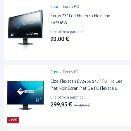
Eizo
-
Ecran PC
Écran 23" Led Fhd Eizo Flexscan
Ev2316W
Une offre à partir de :
93,00 €
Eizo
-
Ecran PC
Eizo Flexscan Ev2456 24.1" Full Hd Led
Plat Noir Écran Plat De PC Flexscan
Ev2456, 61,2 Cm (24.1"), 1920 X 1200
Une offre à partir de :
Pixels, Full Hd, LCD, 5 Ms, Noir
299,95 €
458,84 €
-35%