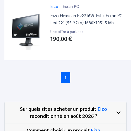
Eizo
-
Ecran PC
Eizo Flexscan Ev2216W-Fsbk Ecran PC
Led 22'' (55,9 Cm) 1680X1051 5 Ms
Display Port/Dvi-D24 Broches
Une offre à partir de :
190,00 €
1
Sur quels sites acheter un produit
Eizo
reconditionné en août 2026 ?
Comment choisir un produit
Eizo