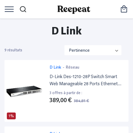
D Link
9 résultats
D Link
-
Réseau
D-Link Des-1210-28P Switch Smart
Web Manageable 28 Ports Ethernet
10/100Mbps Avec Poe- Idéal Pour
3 offres à partir de :
Entreprise Administration Et Réseaux
389,00 €
384,81 €
Gérés
1%