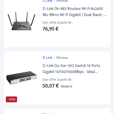
D Link
-
Réseau
D-Link Dir-882 Routeur Wi-Fi Ac2600
Mu-Mimo Wi-Fi Gigabit / Dual-Band -
Configuration Intuitive- Idéal Pour
Une offre à partir de :
Distribuer L'Accès Internet Wi-Fi Et
76,95 €
Filaire Dans Toute La Maison
D Link
-
Réseau
D-Link Go-Sw-16G Switch 16 Ports
Gigabit 10/100/1000Mbps - Idéal
Partage De Connexion Et Mise En
Une offre à partir de :
Réseau Small/Home Office
50,07 €
59,80 €
-16%