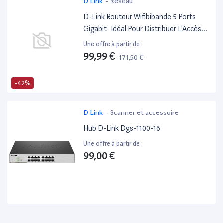
D Link
-
Réseau
D-Link Routeur Wifibibande 5 Ports
Gigabit- Idéal Pour Distribuer L'Accès
Internet WiFi Et Filaire Dans Toute La
Une offre à partir de :
Maison (Dir-869)
99,99 €
171,50 €
-42%
D Link
-
Scanner et accessoire
Hub D-Link Dgs-1100-16
Une offre à partir de :
99,00 €