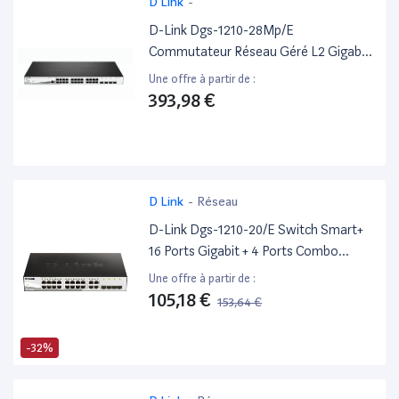
D Link
-
D-Link Dgs-1210-28Mp/E
Commutateur Réseau Géré L2 Gigabit
Ethernet (10/100/1000) Connexion
Une offre à partir de :
Ethernet, Supportant L'Alimentation
393,98 €
Via Ce Port (Poe) 1U Noir, Gris -
Excellent État
D Link
-
Réseau
D-Link Dgs-1210-20/E Switch Smart+
16 Ports Gigabit + 4 Ports Combo
1000Baset/Sfp - Cordon
Une offre à partir de :
D'Alimentation Ue Uniquement
105,18 €
153,64 €
-32%