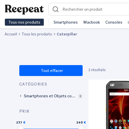
Tous nos produits
Smartphones
Macbook
Consoles
Accueil
Tous les produits
Caterpillar
2 résultats
Tout effacer
CATÉGORIES
Smartphones et Objets con
2
nectés
PRIX
237
240