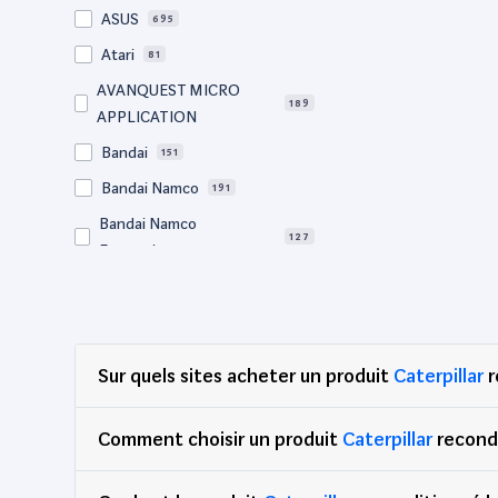
ASUS
695
Atari
81
AVANQUEST MICRO
189
APPLICATION
Bandai
151
Bandai Namco
191
Bandai Namco
127
Entertainment
Bigben
65
BM Sonic
64
Bose
57
Sur quels sites acheter un produit
Caterpillar
r
Canon
729
Caterpillar
2
Comment choisir un produit
Caterpillar
recond
Clementoni
78