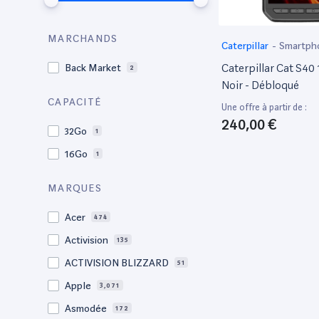
MARCHANDS
Caterpillar
-
Smartph
Caterpillar Cat S40 
Back Market
2
Noir - Débloqué
CAPACITÉ
Une offre à partir de :
240,00 €
32Go
1
16Go
1
MARQUES
Acer
474
Activision
135
ACTIVISION BLIZZARD
51
Apple
3,071
Asmodée
172