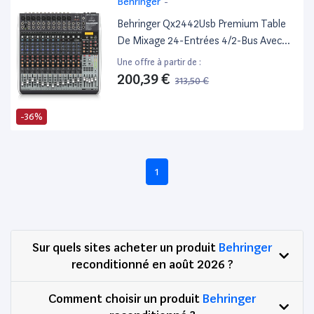
Behringer
-
Behringer Qx2442Usb Premium Table
De Mixage 24-Entrées 4/2-Bus Avec
Préamplis Micro Xenyx Compresseur
Une offre à partir de :
200,39 €
313,50 €
-36%
1
Sur quels sites acheter un produit
Behringer
reconditionné en août 2026 ?
Comment choisir un produit
Behringer