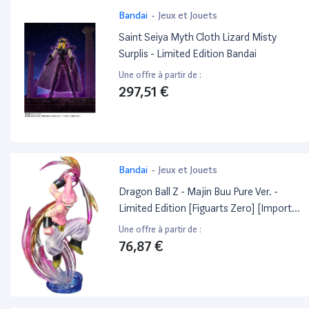
Bandai
-
Jeux et Jouets
Saint Seiya Myth Cloth Lizard Misty
Surplis - Limited Edition Bandai
Une offre à partir de :
297,51 €
Bandai
-
Jeux et Jouets
Dragon Ball Z - Majin Buu Pure Ver. -
Limited Edition [Figuarts Zero] [Import
Japonais]
Une offre à partir de :
76,87 €