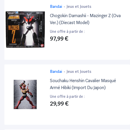
Bandai
-
Jeux et Jouets
Chogokin Damashii - Mazinger Z (Ova
Ver.) (Diecast Model)
Une offre à partir de :
97,99 €
Bandai
-
Jeux et Jouets
Souchaku Henshin Cavalier Masqué
Armé Hibiki (Import Du Japon)
Une offre à partir de :
29,99 €