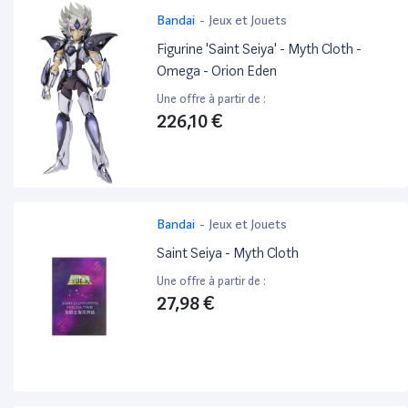
Bandai
-
Jeux et Jouets
Figurine 'Saint Seiya' - Myth Cloth -
Omega - Orion Eden
Une offre à partir de :
226,10 €
Bandai
-
Jeux et Jouets
Saint Seiya - Myth Cloth
Une offre à partir de :
27,98 €