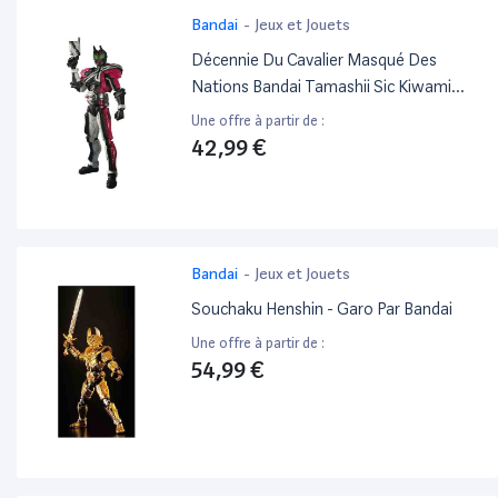
Bandai
-
Jeux et Jouets
Décennie Du Cavalier Masqué Des
Nations Bandai Tamashii Sic Kiwami
Tamashii
Une offre à partir de :
42,99 €
Bandai
-
Jeux et Jouets
Souchaku Henshin - Garo Par Bandai
Une offre à partir de :
54,99 €