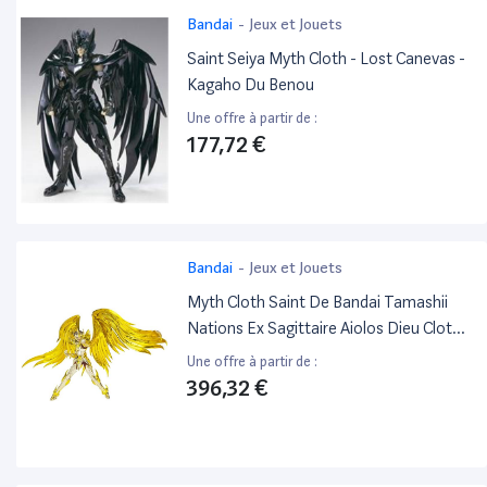
Bandai
-
Jeux et Jouets
Saint Seiya Myth Cloth - Lost Canevas -
Kagaho Du Benou
Une offre à partir de :
177,72 €
Bandai
-
Jeux et Jouets
Myth Cloth Saint De Bandai Tamashii
Nations Ex Sagittaire Aiolos Dieu Cloth
Saint Figure De Seiya
Une offre à partir de :
396,32 €