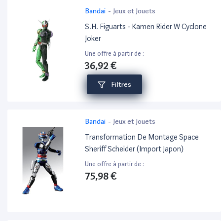
Bandai
-
Jeux et Jouets
S.H. Figuarts - Kamen Rider W Cyclone
Joker
Une offre à partir de :
36,92 €
Filtres
Bandai
-
Jeux et Jouets
Transformation De Montage Space
Sheriff Scheider (Import Japon)
Une offre à partir de :
75,98 €