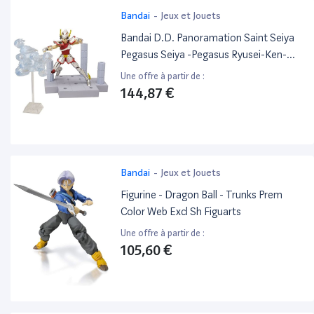
Bandai
-
Jeux et Jouets
Bandai D.D. Panoramation Saint Seiya
Pegasus Seiya -Pegasus Ryusei-Ken-
Approx. 100Mm Abs&Pvc Painted Fine
Une offre à partir de :
Art Figure
144,87 €
Bandai
-
Jeux et Jouets
Figurine - Dragon Ball - Trunks Prem
Color Web Excl Sh Figuarts
Une offre à partir de :
105,60 €