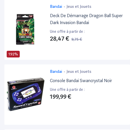
Bandai
-
Jeux et Jouets
Deck De Démarrage Dragon Ball Super
Dark Invasion Bandai
Une offre à partir de :
28,47 €
9,75 €
192%
Bandai
-
Jeux et Jouets
Console Bandai Swancrystal Noir
Une offre à partir de :
199,99 €