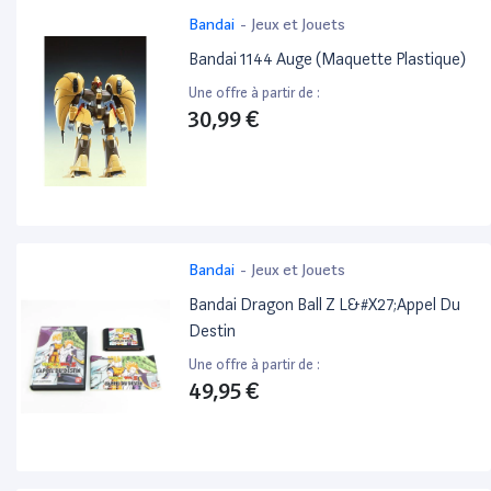
Bandai
-
Jeux et Jouets
Bandai 1144 Auge (Maquette Plastique)
Une offre à partir de :
30,99 €
Bandai
-
Jeux et Jouets
Bandai Dragon Ball Z L&#X27;Appel Du
Destin
Une offre à partir de :
49,95 €