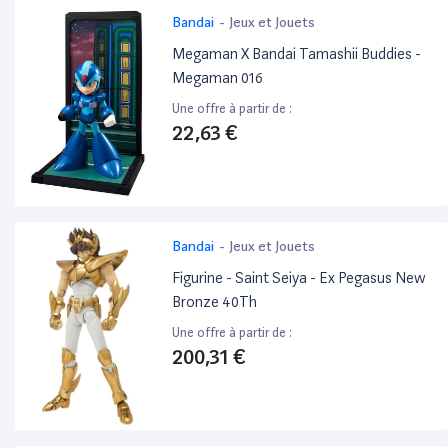
Bandai
-
Jeux et Jouets
Megaman X Bandai Tamashii Buddies -
Megaman 016
Une offre à partir de :
22,63 €
Bandai
-
Jeux et Jouets
Figurine - Saint Seiya - Ex Pegasus New
Bronze 40Th
Une offre à partir de :
200,31 €