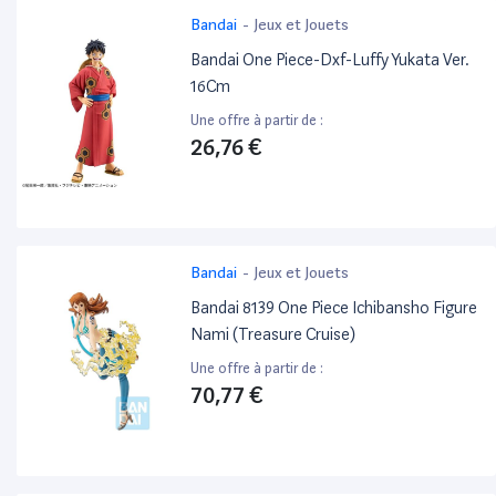
Bandai
-
Jeux et Jouets
Bandai One Piece-Dxf-Luffy Yukata Ver.
16Cm
Une offre à partir de :
26,76 €
Bandai
-
Jeux et Jouets
Bandai 8139 One Piece Ichibansho Figure
Nami (Treasure Cruise)
Une offre à partir de :
70,77 €