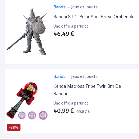
Bandai
-
Jeux et Jouets
Bandai S.I.C. Polar Soul Horse Orphenok
Une offre à partir de :
46,49 €
Bandai
-
Jeux et Jouets
Kenda Macross Tribe Twirl Bm De
Bandai
Une offre à partir de :
40,99 €
65,87 €
-38%