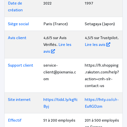
Date de
2022
1997
création
Siège social
Paris (France)
Setagaya (Japon)
Avis client
4,6/5 sur Avis
4,5/5 sur Trustpilot.
Vérifiés.
Lire les
Lire les avis
avis
Support client
service-
https://fr.shopping
client@pixmania.c
.rakuten.com/help?
om
action=cnh-slr-
contact-us
Site internet
https://tidd.ly/4gYc
https://fnty.co/c/r-
Byj
EufiGDzm
Effectif
51 à 200 employés
201 à 500 employés