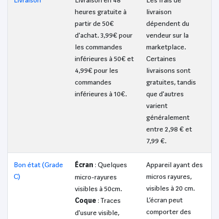
Livraison
Livraison en 48
Les frais de
heures gratuite à
livraison
partir de 50€
dépendent du
d'achat. 3,99€ pour
vendeur sur la
les commandes
marketplace.
inférieures à 50€ et
Certaines
4,99€ pour les
livraisons sont
commandes
gratuites, tandis
inférieures à 10€.
que d'autres
varient
généralement
entre 2,98 € et
7,99 €.
Bon état (Grade
Écran
: Quelques
Appareil ayant des
C)
micros rayures,
micro-rayures
visibles à 20 cm.
visibles à 50cm.
L’écran peut
Coque
: Traces
comporter des
d'usure visible,