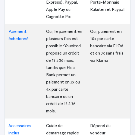
Express), Paypal,
Porte-Monnaie
Apple Pay ou
Rakuten et Paypal
Cagnotte Pix
Paiement
Oui, le paiement en
Oui, paiement en
échelonné
plusieurs fois est
10x par carte
possible : Younited
bancaire via FLOA
propose un crédit
et en 3x sans frais
de 13 à 36 mois,
via Klarna
tandis que Floa
Bank permet un
paiement en 3x ou
4x par carte
bancaire ou un
crédit de 13 à 36
mois.
Accessoires
Guide de
Dépend du
inclus
démarrage rapide
vendeur