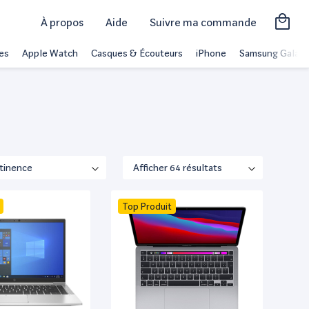
À propos
Aide
Suivre ma commande
es
Apple Watch
Casques & Écouteurs
iPhone
Samsung Galaxy
Top Produit