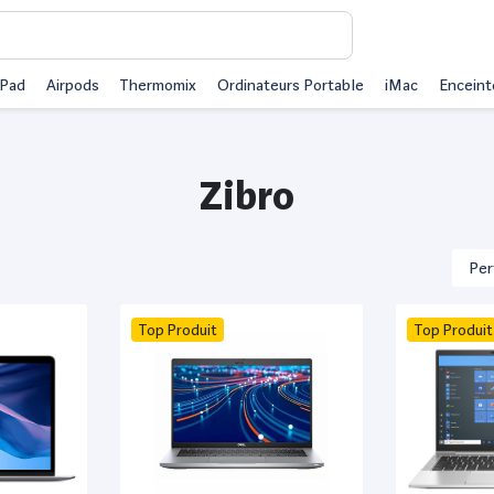
iPad
Airpods
Thermomix
Ordinateurs Portable
iMac
Enceint
Zibro
Top Produit
Top Produit