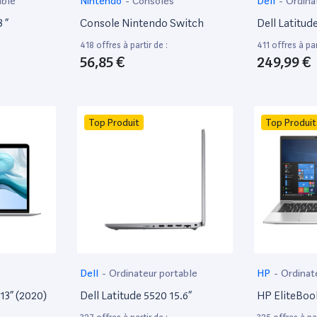
able
Nintendo
-
Consoles
Dell
-
Ordina
 ”
Console Nintendo Switch
Dell Latitud
418 offres à partir de :
411 offres à par
56,85 €
249,99 €
Top Produit
Top Produit
Dell
-
Ordinateur portable
HP
-
Ordinat
13” (2020)
Dell Latitude 5520 15.6”
HP EliteBoo