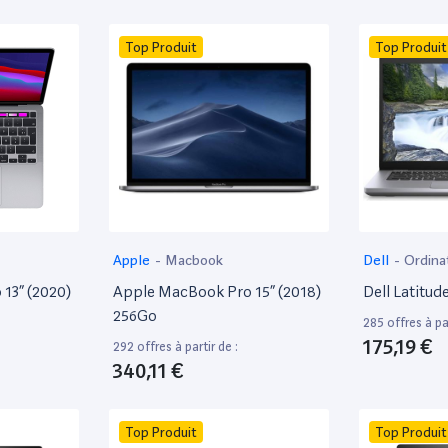
Top Produit
Top Produit
Apple
-
Macbook
Dell
-
Ordina
13” (2020)
Apple MacBook Pro 15” (2018)
Dell Latitud
256Go
285 offres à par
175,19 €
292 offres à partir de :
340,11 €
Top Produit
Top Produit