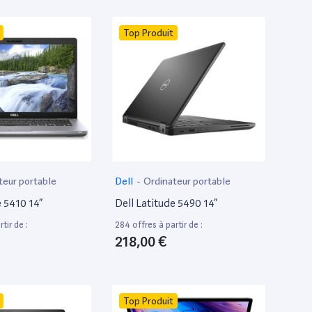
Top Produit
teur portable
Dell
-
Ordinateur portable
e 5410 14”
Dell Latitude 5490 14”
tir de :
284 offres à partir de :
218,00 €
Top Produit