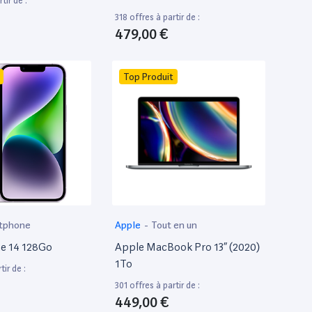
tir de :
318 offres à partir de :
479,00 €
Top Produit
tphone
Apple
-
Tout en un
e 14 128Go
Apple MacBook Pro 13” (2020)
1To
tir de :
301 offres à partir de :
449,00 €