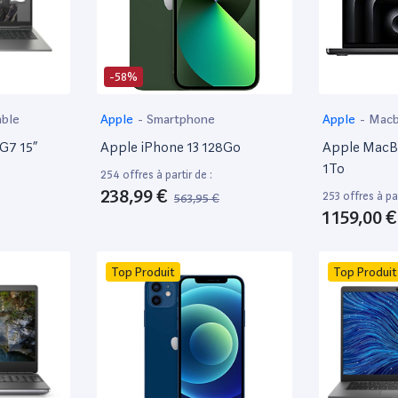
-58%
able
Apple
-
Smartphone
Apple
-
Mac
 G7 15”
Apple iPhone 13 128Go
Apple MacBo
1To
254 offres à partir de :
238,99 €
253 offres à par
563,95 €
1 159,00 €
Top Produit
Top Produit