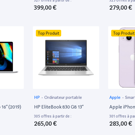
327 offres à partir de :
325 offres à par
399,00 €
279,00 €
Top Produit
Top Produit
HP
-
Ordinateur portable
Apple
-
Smar
16” (2019)
HP EliteBook 830 G8 13”
Apple iPhon
305 offres à partir de :
301 offres à par
265,00 €
283,00 €