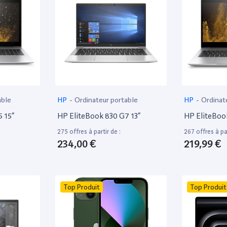
able
HP
-
Ordinateur portable
HP
-
Ordinat
 15”
HP EliteBook 830 G7 13”
HP EliteBoo
275 offres à partir de :
267 offres à par
234,00 €
219,99 €
Top Produit
Top Produit