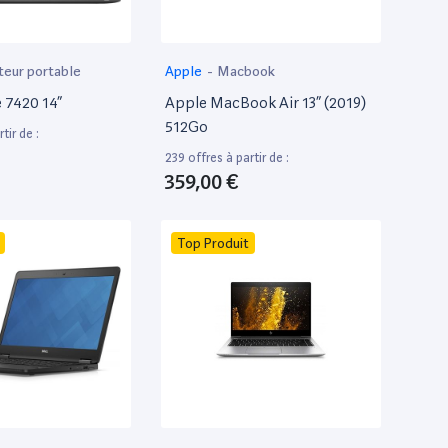
teur portable
Apple
-
Macbook
e 7420 14”
Apple MacBook Air 13” (2019)
512Go
tir de :
239 offres à partir de :
359,00 €
Top Produit