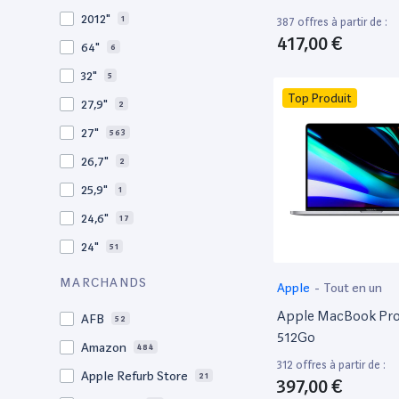
2009
3
2012"
1
387 offres à partir de :
2008
11
417,00 €
64"
6
32"
5
Top Produit
27,9"
2
27"
563
26,7"
2
25,9"
1
24,6"
17
24"
51
21,5"
156
MARCHANDS
Apple
-
Tout en un
21"
267
Apple MacBook Pro 
AFB
52
20,1"
3
512Go
Amazon
484
18"
1
312 offres à partir de :
Apple Refurb Store
21
397,00 €
17,3"
4