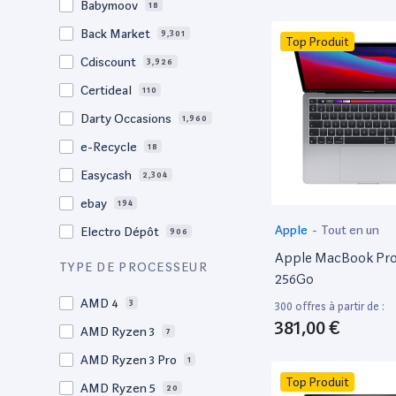
Babymoov
18
17.3"
17
Back Market
9,301
Top Produit
17"
22
Cdiscount
3,926
16.4"
1
Certideal
110
16,2"
1
Darty Occasions
1,960
16.2"
4
e-Recycle
18
16,1"
2
Easycash
2,304
16"
97
ebay
194
15,6"
11
Apple
-
Tout en un
Electro Dépôt
906
15.6"
101
Apple MacBook Pro 
Factorefurb
19
TYPE DE PROCESSEUR
15.5"
1
256Go
Fnac Occasions
17,552
15,4"
AMD 4
2
3
300 offres à partir de :
Label Emmaüs
612
381,00 €
15.4"
AMD Ryzen 3
70
7
Ma Fabrik
66
15.3"
AMD Ryzen 3 Pro
2
1
ManoMano
89
Top Produit
15"
AMD Ryzen 5
206
20