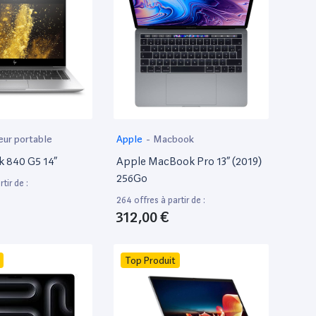
eur portable
Apple
-
Macbook
k 840 G5 14”
Apple MacBook Pro 13” (2019)
256Go
tir de :
264 offres à partir de :
312,00 €
Top Produit