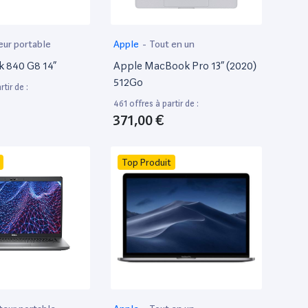
eur portable
Apple
-
Tout en un
k 840 G8 14”
Apple MacBook Pro 13” (2020)
512Go
tir de :
461 offres à partir de :
371,00 €
Top Produit