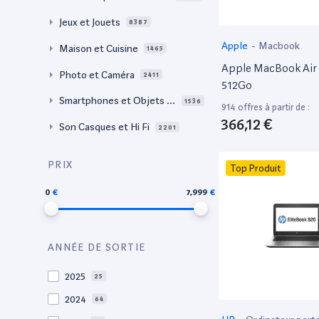
Jeux et Jouets
8387
Apple
-
Macbook
Maison et Cuisine
1465
Apple MacBook Air 
Photo et Caméra
2411
512Go
Smartphones et Objets c
1536
914 offres à partir de :
onnectés
366,12 €
Son Casques et Hi Fi
2201
PRIX
Top Produit
0
7,999
ANNÉE DE SORTIE
2025
25
2024
64