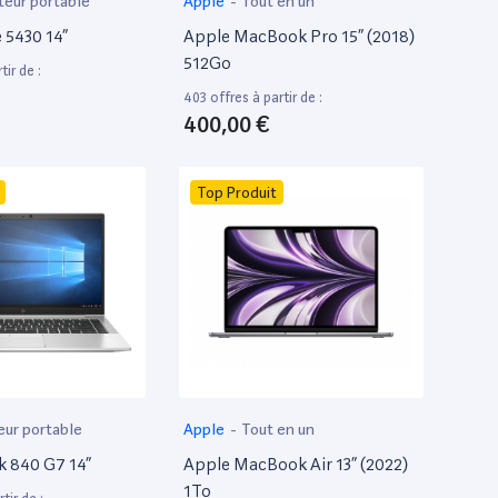
teur portable
Apple
-
Tout en un
e 5430 14”
Apple MacBook Pro 15” (2018)
512Go
tir de :
403 offres à partir de :
400,00 €
Top Produit
eur portable
Apple
-
Tout en un
k 840 G7 14”
Apple MacBook Air 13” (2022)
1To