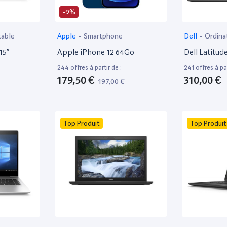
-9%
table
Apple
-
Smartphone
Dell
-
Ordina
15”
Apple iPhone 12 64Go
Dell Latitud
244 offres à partir de :
241 offres à par
179,50 €
310,00 €
197,00 €
Top Produit
Top Produit