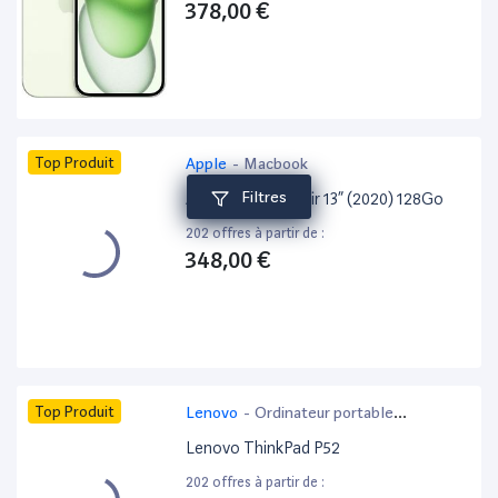
378,00 €
Top Produit
Apple
-
Macbook
Filtres
Apple MacBook Air 13” (2020) 128Go
202 offres à partir de :
348,00 €
Top Produit
Lenovo
-
Ordinateur portable
bureautique
Lenovo ThinkPad P52
202 offres à partir de :