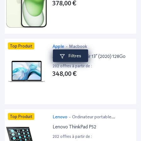
378,00 €
Top Produit
Apple
-
Macbook
Filtres
Apple MacBook Air 13” (2020) 128Go
202 offres à partir de :
348,00 €
Top Produit
Lenovo
-
Ordinateur portable
bureautique
Lenovo ThinkPad P52
202 offres à partir de :