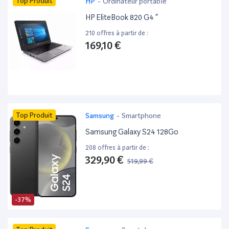
Top Produit
HP
-
Ordinateur portable
HP EliteBook 820 G4 ”
210 offres à partir de :
169,10 €
Top Produit
Samsung
-
Smartphone
Samsung Galaxy S24 128Go
208 offres à partir de :
329,90 €
519,99 €
-37%