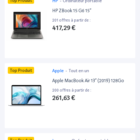
Top Produit
HP
-
Ordinateur portable
HP ZBook 15 G6 15”
201 offres à partir de :
417,29 €
Top Produit
Apple
-
Tout en un
Apple MacBook Air 13” (2019) 128Go
200 offres à partir de :
261,63 €