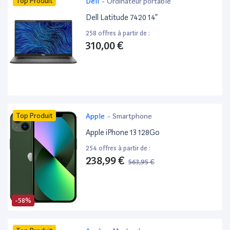
Top Produit
Dell
-
Ordinateur portable
Dell Latitude 7420 14”
258 offres à partir de :
310,00 €
Top Produit
Apple
-
Smartphone
Apple iPhone 13 128Go
254 offres à partir de :
238,99 €
563,95 €
-58%