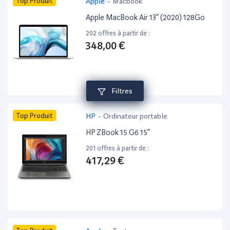
Top Produit
Apple
-
Macbook
Apple MacBook Air 13” (2020) 128Go
202 offres à partir de :
348,00 €
Filtres
Top Produit
HP
-
Ordinateur portable
HP ZBook 15 G6 15”
201 offres à partir de :
417,29 €