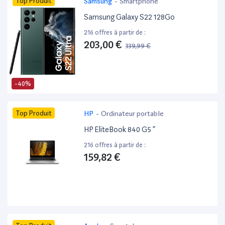
Top Produit
Samsung
-
Smartphone
Samsung Galaxy S22 128Go
216 offres à partir de :
203,00 €
339,99 €
-40%
Top Produit
HP
-
Ordinateur portable
HP EliteBook 840 G5 ”
216 offres à partir de :
159,82 €