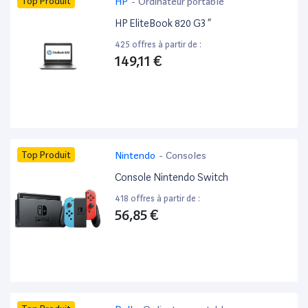
Top Produit
HP
-
Ordinateur portable
HP EliteBook 820 G3 ”
425 offres à partir de :
149,11 €
Top Produit
Nintendo
-
Consoles
Console Nintendo Switch
418 offres à partir de :
56,85 €