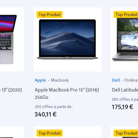
Top Produit
Top Produit
Apple
-
Macbook
Dell
-
Ordina
13” (2020)
Apple MacBook Pro 15” (2018)
Dell Latitud
256Go
285 offres à par
175,19 €
292 offres à partir de :
340,11 €
Top Produit
Top Produit