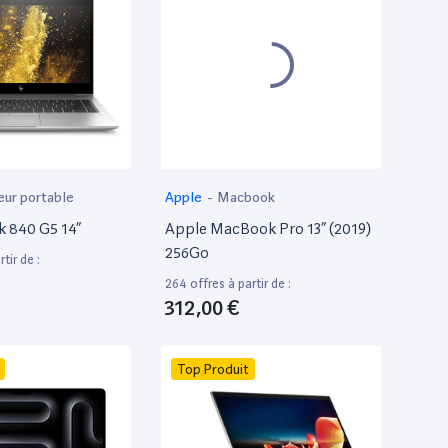
eur portable
Apple
-
Macbook
k 840 G5 14”
Apple MacBook Pro 13” (2019)
256Go
tir de :
264 offres à partir de :
312,00 €
Top Produit