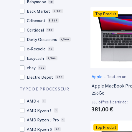
Babymoov
18
17.3"
17
Back Market
9,301
Top Produit
17"
22
Cdiscount
3,949
16.4"
1
Certideal
110
16,2"
1
Darty Occasions
1,960
16.2"
4
e-Recycle
18
16,1"
2
Easycash
2,304
16"
98
ebay
170
15,6"
12
Apple
-
Tout en un
Electro Dépôt
906
15.6"
101
Apple MacBook Pro 
Factorefurb
19
TYPE DE PROCESSEUR
15.5"
1
256Go
Fnac Occasions
17,552
15,4"
AMD 4
2
3
300 offres à partir de :
Label Emmaüs
612
381,00 €
15.4"
AMD Ryzen 3
70
7
Ma Fabrik
66
15.3"
AMD Ryzen 3 Pro
2
1
ManoMano
89
Top Produit
15"
AMD Ryzen 5
206
20