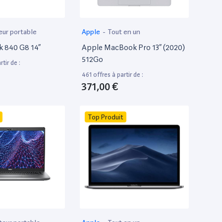
eur portable
Apple
-
Tout en un
k 840 G8 14”
Apple MacBook Pro 13” (2020)
512Go
tir de :
461 offres à partir de :
371,00 €
Top Produit