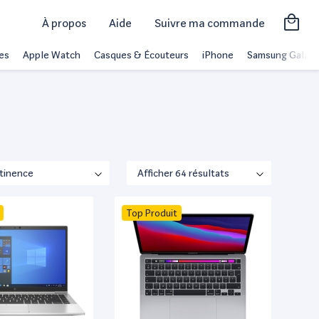
À propos
Aide
Suivre ma commande
es
Apple Watch
Casques & Écouteurs
iPhone
Samsung Galaxy
Top Produit