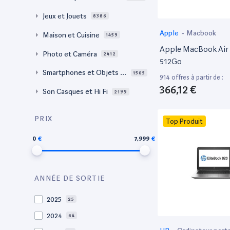
Jeux et Jouets
8386
Apple
-
Macbook
Maison et Cuisine
1459
Apple MacBook Air 
Photo et Caméra
2412
512Go
Smartphones et Objets c
1505
914 offres à partir de :
onnectés
366,12 €
Son Casques et Hi Fi
2199
PRIX
Top Produit
0
7,999
ANNÉE DE SORTIE
2025
25
2024
64