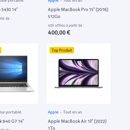
teur portable
Apple
-
Tout en un
e 5430 14”
Apple MacBook Pro 15” (2018)
512Go
tir de :
403 offres à partir de :
400,00 €
Top Produit
eur portable
Apple
-
Tout en un
k 840 G7 14”
Apple MacBook Air 13” (2022)
1To