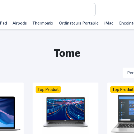
iPad
Airpods
Thermomix
Ordinateurs Portable
iMac
Enceint
Tome
Top Produit
Top Produit