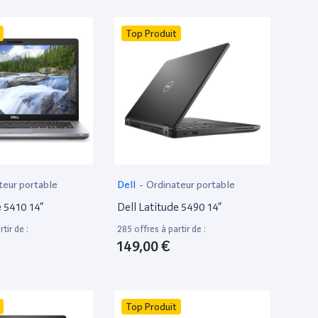
Top Produit
teur portable
Dell
-
Ordinateur portable
e 5410 14”
Dell Latitude 5490 14”
tir de :
285 offres à partir de :
149,00 €
Top Produit