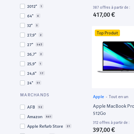
2009
3
2012"
1
387 offres à partir de :
2008
11
417,00 €
64"
6
32"
5
Top Produit
27,9"
2
27"
563
26,7"
2
25,9"
1
24,6"
17
24"
51
21,5"
156
MARCHANDS
Apple
-
Tout en un
21"
267
Apple MacBook Pro 
AFB
52
20,1"
3
512Go
Amazon
461
18"
1
312 offres à partir de :
Apple Refurb Store
21
397,00 €
17,3"
4