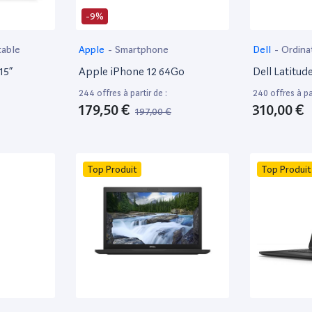
-9%
table
Apple
-
Smartphone
Dell
-
Ordina
15”
Apple iPhone 12 64Go
Dell Latitud
244 offres à partir de :
240 offres à par
179,50 €
310,00 €
197,00 €
Top Produit
Top Produit