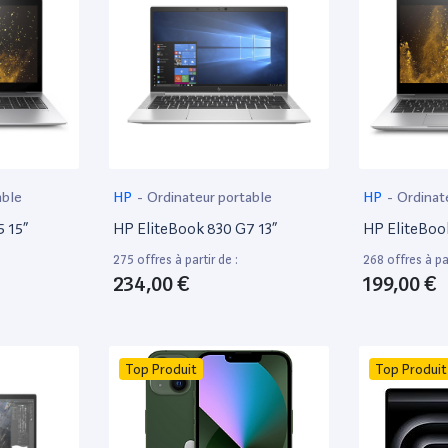
able
HP
-
Ordinateur portable
HP
-
Ordinat
 15”
HP EliteBook 830 G7 13”
HP EliteBoo
275 offres à partir de :
268 offres à par
234,00 €
199,00 €
Top Produit
Top Produit