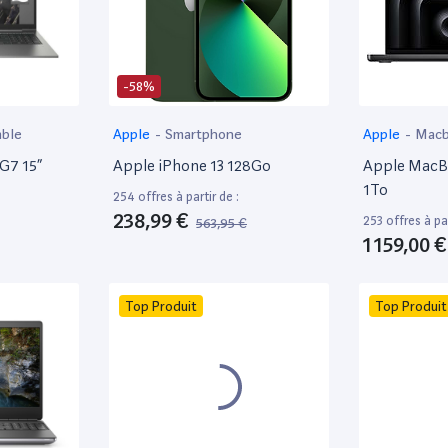
-58%
able
Apple
-
Smartphone
Apple
-
Mac
 G7 15”
Apple iPhone 13 128Go
Apple MacBo
1To
254 offres à partir de :
238,99 €
253 offres à par
563,95 €
1 159,00 €
Top Produit
Top Produit