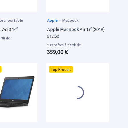
teur portable
Apple
-
Macbook
e 7420 14”
Apple MacBook Air 13” (2019)
512Go
tir de :
239 offres à partir de :
359,00 €
Top Produit