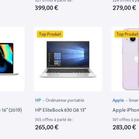
327 offres à partir de :
324 offres à par
399,00 €
279,00 €
Top Produit
Top Produit
HP
-
Ordinateur portable
Apple
-
Smar
16” (2019)
HP EliteBook 830 G8 13”
Apple iPhon
305 offres à partir de :
301 offres à par
265,00 €
283,00 €