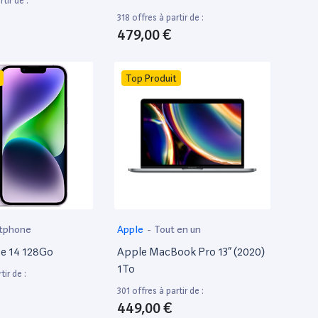
tir de :
318 offres à partir de :
479,00 €
Top Produit
tphone
Apple
-
Tout en un
e 14 128Go
Apple MacBook Pro 13” (2020)
1To
tir de :
301 offres à partir de :
449,00 €