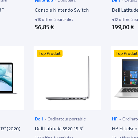
able
Nintendo
-
Consoles
Dell
-
Ordina
 ”
Console Nintendo Switch
Dell Latitud
418 offres à partir de :
412 offres à par
56,85 €
199,00 €
Top Produit
Top Produit
Dell
-
Ordinateur portable
HP
-
Ordinat
13” (2020)
Dell Latitude 5520 15.6”
HP EliteBoo