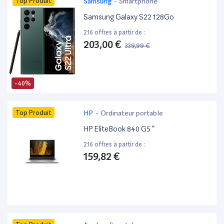
Top Produit
Samsung
-
Smartphone
Samsung Galaxy S22 128Go
216 offres à partir de :
203,00 €
339,99 €
-40%
Top Produit
HP
-
Ordinateur portable
HP EliteBook 840 G5 ”
216 offres à partir de :
159,82 €