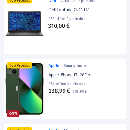
Top Produit
Dell
-
Ordinateur portable
Dell Latitude 7420 14”
258 offres à partir de :
310,00 €
Top Produit
Apple
-
Smartphone
Apple iPhone 13 128Go
254 offres à partir de :
238,99 €
563,95 €
-58%