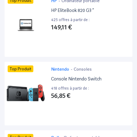
Top Produit
HP
-
Ordinateur portable
HP EliteBook 820 G3 ”
425 offres à partir de :
149,11 €
Top Produit
Nintendo
-
Consoles
Console Nintendo Switch
418 offres à partir de :
56,85 €