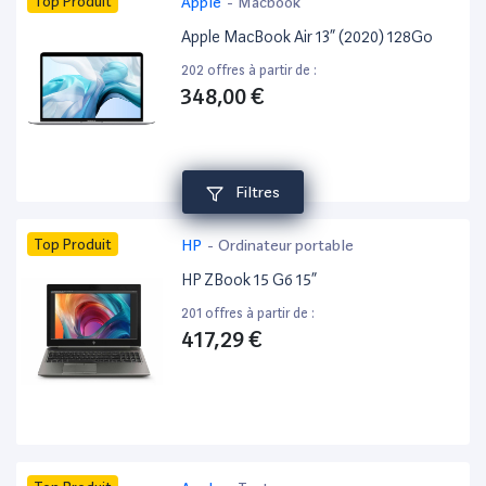
Top Produit
Apple
-
Macbook
Apple MacBook Air 13” (2020) 128Go
202 offres à partir de :
348,00 €
Filtres
Top Produit
HP
-
Ordinateur portable
HP ZBook 15 G6 15”
201 offres à partir de :
417,29 €