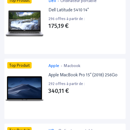
Top Produit
Dell
-
Ordinateur portable
Dell Latitude 5410 14”
296 offres à partir de :
175,19 €
Top Produit
Apple
-
Macbook
Apple MacBook Pro 15” (2018) 256Go
292 offres à partir de :
340,11 €