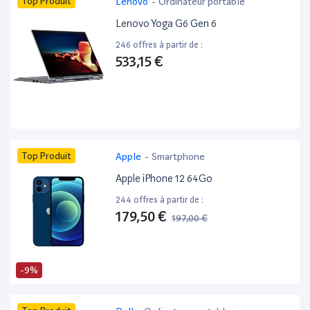
Top Produit
Lenovo
-
Ordinateur portable
Lenovo Yoga G6 Gen 6
246 offres à partir de :
533,15 €
Top Produit
Apple
-
Smartphone
Apple iPhone 12 64Go
244 offres à partir de :
179,50 €
197,00 €
-9%