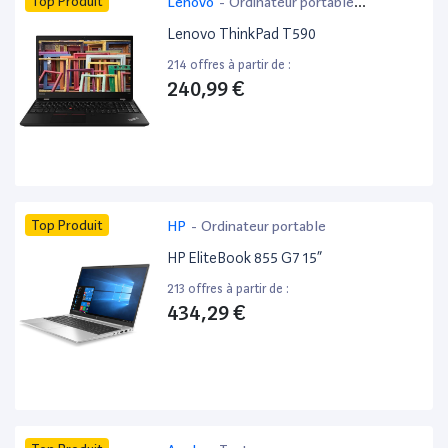
Top Produit
Lenovo
-
Ordinateur portable
bureautique
Lenovo ThinkPad T590
214 offres à partir de :
240,99 €
Top Produit
HP
-
Ordinateur portable
HP EliteBook 855 G7 15”
213 offres à partir de :
434,29 €