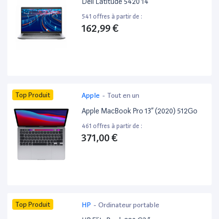
Dell Latitude 5420 14”
541 offres à partir de :
162,99 €
Top Produit
Apple
-
Tout en un
Apple MacBook Pro 13” (2020) 512Go
461 offres à partir de :
371,00 €
Top Produit
HP
-
Ordinateur portable