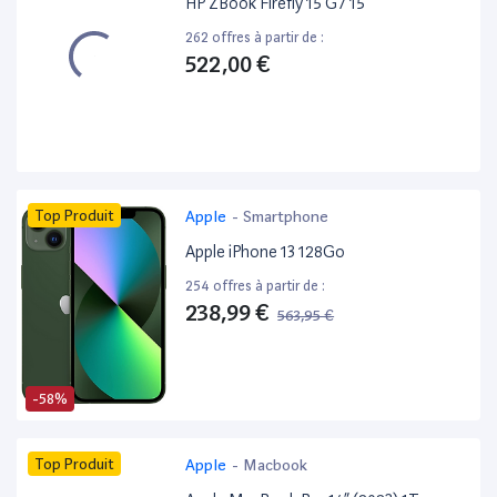
HP ZBook Firefly 15 G7 15”
262 offres à partir de :
522,00 €
Top Produit
Apple
-
Smartphone
Apple iPhone 13 128Go
254 offres à partir de :
238,99 €
563,95 €
-58%
Top Produit
Apple
-
Macbook