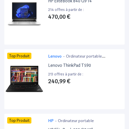
HP EliteBook 840 G9 14”
214 offres à partir de :
470,00 €
Top Produit
Lenovo
-
Ordinateur portable
bureautique
Lenovo ThinkPad T590
213 offres à partir de :
240,99 €
Top Produit
HP
-
Ordinateur portable