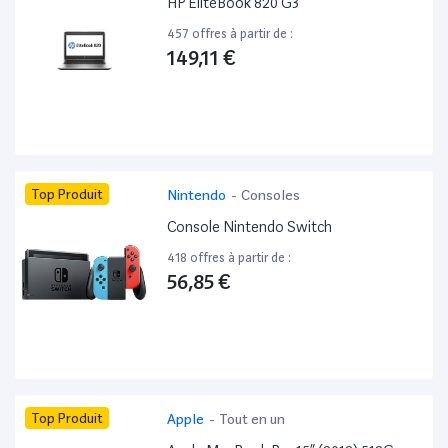
HP EliteBook 820 G3 ”
457 offres à partir de :
149,11 €
Top Produit
Nintendo
-
Consoles
Console Nintendo Switch
418 offres à partir de :
56,85 €
Top Produit
Apple
-
Tout en un