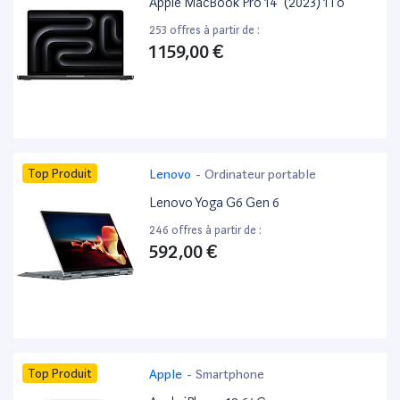
Apple MacBook Pro 14” (2023) 1To
253 offres à partir de :
1 159,00 €
Top Produit
Lenovo
-
Ordinateur portable
Lenovo Yoga G6 Gen 6
246 offres à partir de :
592,00 €
Top Produit
Apple
-
Smartphone