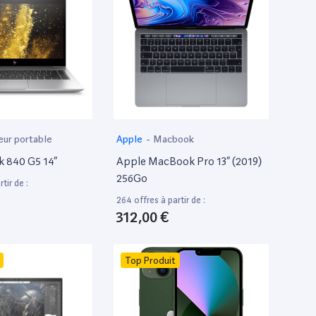
eur portable
Apple
-
Macbook
k 840 G5 14”
Apple MacBook Pro 13” (2019)
256Go
tir de :
264 offres à partir de :
312,00 €
Top Produit