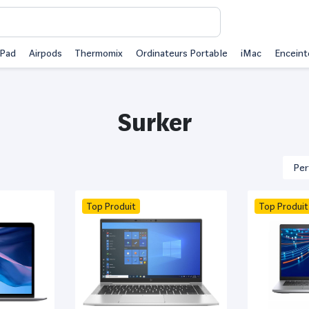
iPad
Airpods
Thermomix
Ordinateurs Portable
iMac
Enceint
Surker
Top Produit
Top Produit