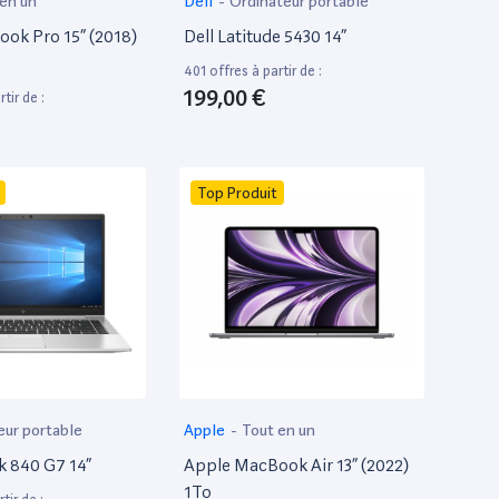
 en un
Dell
-
Ordinateur portable
ok Pro 15” (2018)
Dell Latitude 5430 14”
401 offres à partir de :
199,00 €
tir de :
Top Produit
eur portable
Apple
-
Tout en un
k 840 G7 14”
Apple MacBook Air 13” (2022)
1To