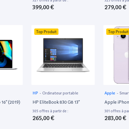
327 offres à partir de :
325 offres à par
399,00 €
279,00 €
Top Produit
Top Produit
HP
-
Ordinateur portable
Apple
-
Smar
16” (2019)
HP EliteBook 830 G8 13”
Apple iPhon
305 offres à partir de :
301 offres à par
265,00 €
283,00 €