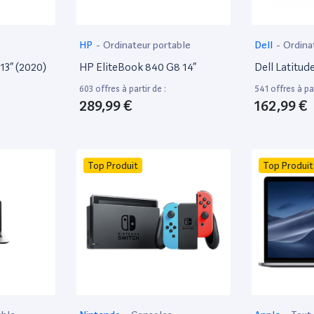
HP
-
Ordinateur portable
Dell
-
Ordina
13” (2020)
HP EliteBook 840 G8 14”
Dell Latitud
603 offres à partir de :
541 offres à par
289,99 €
162,99 €
Top Produit
Top Produit