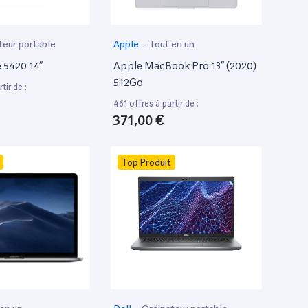
teur portable
Apple
-
Tout en un
e 5420 14”
Apple MacBook Pro 13” (2020)
512Go
tir de :
461 offres à partir de :
371,00 €
Top Produit