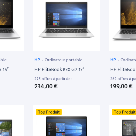
able
HP
-
Ordinateur portable
HP
-
Ordinat
 15”
HP EliteBook 830 G7 13”
HP EliteBoo
275 offres à partir de :
269 offres à par
234,00 €
199,00 €
Top Produit
Top Produit