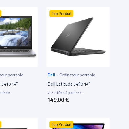
Top Produit
teur portable
Dell
-
Ordinateur portable
e 5410 14”
Dell Latitude 5490 14”
tir de :
285 offres à partir de :
149,00 €
Top Produit