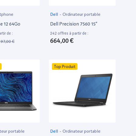
tphone
Dell
-
Ordinateur portable
e 12 64Go
Dell Precision 7560 15”
tir de :
242 offres à partir de :
664,00 €
197,00 €
Top Produit
teur portable
Dell
-
Ordinateur portable