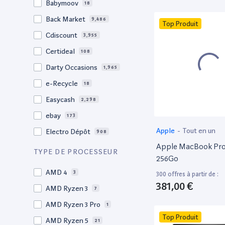
Babymoov
18
17.3"
17
Back Market
9,486
Top Produit
17"
22
Cdiscount
3,955
16.4"
1
Certideal
108
16,2"
1
Darty Occasions
1,965
16.2"
4
e-Recycle
18
16,1"
2
Easycash
2,298
16"
102
ebay
173
15,6"
13
Apple
-
Tout en un
Electro Dépôt
908
15.6"
103
Apple MacBook Pro 
Factorefurb
19
TYPE DE PROCESSEUR
15.5"
1
256Go
Fnac Occasions
17,632
15,4"
AMD 4
2
3
300 offres à partir de :
Label Emmaüs
616
381,00 €
15.4"
AMD Ryzen 3
70
7
Ma Fabrik
66
15.3"
AMD Ryzen 3 Pro
2
1
ManoMano
89
Top Produit
15"
AMD Ryzen 5
207
21