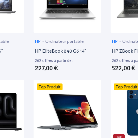
table
HP
-
Ordinateur portable
HP
-
Ordinat
5”
HP EliteBook 840 G6 14”
HP ZBook Fir
262 offres à partir de :
262 offres à par
227,00 €
522,00 €
Top Produit
Top Produit
-9%