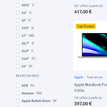
2009
3
2012"
1
387 offres à partir de :
2008
11
417,00 €
64"
6
32"
5
Top Produit
27,9"
2
27"
563
26,7"
2
25,9"
1
24,6"
17
24"
51
21,5"
156
MARCHANDS
Apple
-
Tout en un
21"
267
Apple MacBook Pro 
AFB
52
20,1"
3
512Go
Amazon
302
18"
1
312 offres à partir de :
Apple Refurb Store
23
397,00 €
17,3"
4