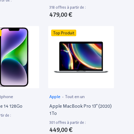
tir de :
318 offres à partir de :
479,00 €
Top Produit
tphone
Apple
-
Tout en un
e 14 128Go
Apple MacBook Pro 13” (2020)
1To
tir de :
301 offres à partir de :
449,00 €