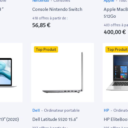
able
Nintendo
-
Consoles
Apple
-
Tout
 ”
Console Nintendo Switch
Apple MacBo
512Go
418 offres à partir de :
56,85 €
403 offres à par
400,00 €
Top Produit
Top Produit
Dell
-
Ordinateur portable
HP
-
Ordinat
13” (2020)
Dell Latitude 5520 15.6”
HP EliteBoo