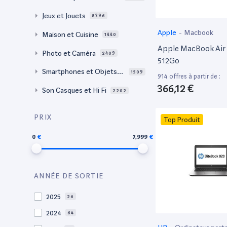
Jeux et Jouets
8396
Apple
-
Macbook
Maison et Cuisine
1440
Apple MacBook Air 
Photo et Caméra
2409
512Go
Smartphones et Objets c
1509
914 offres à partir de :
onnectés
366,12 €
Son Casques et Hi Fi
2202
PRIX
Top Produit
0
7,999
ANNÉE DE SORTIE
2025
26
2024
64