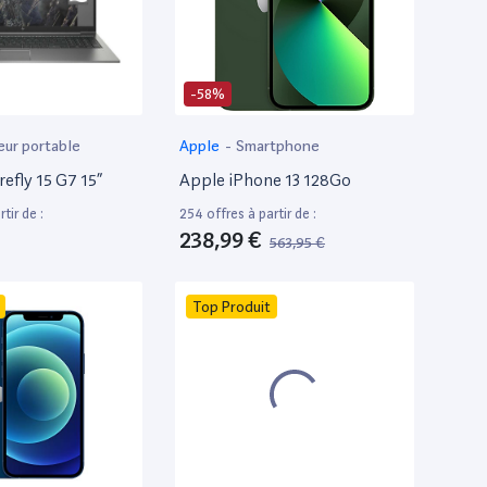
-58%
eur portable
Apple
-
Smartphone
efly 15 G7 15”
Apple iPhone 13 128Go
tir de :
254 offres à partir de :
238,99 €
563,95 €
Top Produit