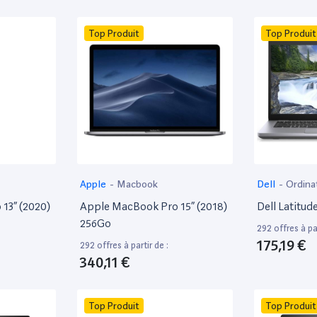
Top Produit
Top Produit
Apple
-
Macbook
Dell
-
Ordina
13” (2020)
Apple MacBook Pro 15” (2018)
Dell Latitud
256Go
292 offres à par
175,19 €
292 offres à partir de :
340,11 €
Top Produit
Top Produit