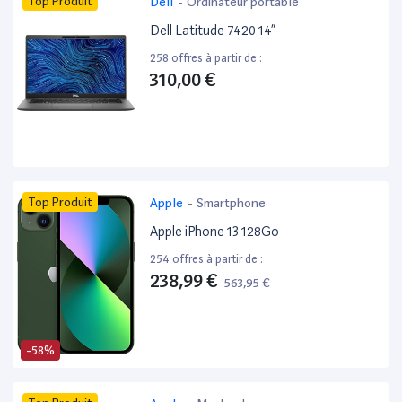
Top Produit
Dell
-
Ordinateur portable
Dell Latitude 7420 14”
258 offres à partir de :
310,00 €
Top Produit
Apple
-
Smartphone
Apple iPhone 13 128Go
254 offres à partir de :
238,99 €
563,95 €
-58%