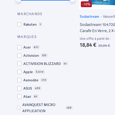
-10%
MARCHANDS
Sodastream
-
Vaissel
la table
Sodastream 10472
Rakuten
1
Carafe En Verre, 2 X 
Carbonateurs Crista
MARQUES
Une offre à partir de :
18,84 €
20,96 €
Acer
471
Activision
135
ACTIVISION BLIZZARD
51
Apple
3,070
Asmodée
173
ASUS
693
Atari
81
AVANQUEST MICRO
189
APPLICATION