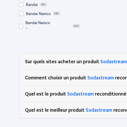
Bandai
151
Bandai Namco
191
Bandai Namco
127
Entertainment
Bigben
65
BM Sonic
64
Bose
57
Sur quels sites acheter un produit
Sodastream
Canon
729
Clementoni
77
Comment choisir un produit
Sodastream
recon
Corsair
67
Quel est le produit
DEG
Sodastream
reconditionné 
89
Dell
2,938
Quel est le meilleur produit
Sodastream
recond
Djeco
65
Edenwood
47