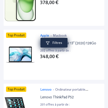
378,00 €
Top Produit
Apple
-
Macbook
Filtres
Apple MacBook Air 13” (2020) 128Go
202 offres à partir de :
348,00 €
Top Produit
Lenovo
-
Ordinateur portable
bureautique
Lenovo ThinkPad P52
201 offres à partir de :