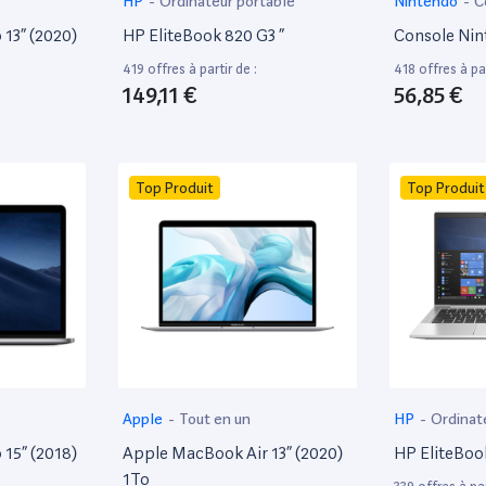
HP
-
Ordinateur portable
Nintendo
-
C
13” (2020)
HP EliteBook 820 G3 ”
Console Nin
419 offres à partir de :
418 offres à par
149,11 €
56,85 €
Top Produit
Top Produit
Apple
-
Tout en un
HP
-
Ordinat
15” (2018)
Apple MacBook Air 13” (2020)
HP EliteBoo
1To