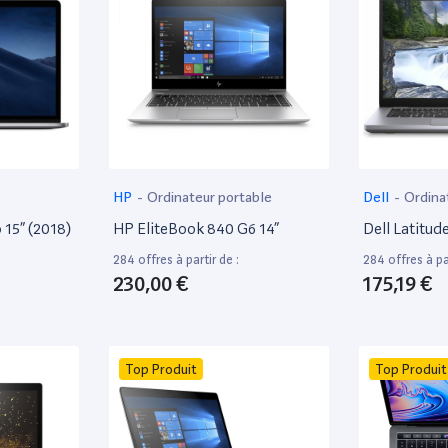
HP
-
Ordinateur portable
Dell
-
Ordina
15” (2018)
HP EliteBook 840 G6 14”
Dell Latitud
284 offres à partir de :
284 offres à par
230,00 €
175,19 €
Top Produit
Top Produit