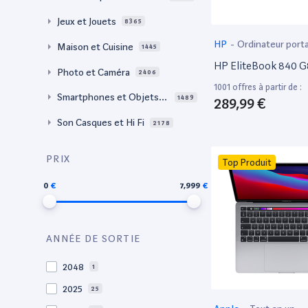
Jeux et Jouets
8365
HP
-
Ordinateur port
Maison et Cuisine
1445
HP EliteBook 840 G
Photo et Caméra
2406
1001 offres à partir de :
Smartphones et Objets c
1489
289,99 €
onnectés
Son Casques et Hi Fi
2178
PRIX
Top Produit
0
7,999
ANNÉE DE SORTIE
2048
1
2025
25