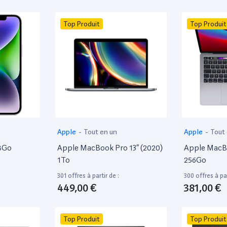
Top Produit
Top Produit
Apple
-
Tout en un
Apple
-
Tout
28Go
Apple MacBook Pro 13” (2020)
Apple MacBo
1To
256Go
301 offres à partir de :
300 offres à par
449,00 €
381,00 €
Top Produit
Top Produit