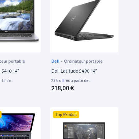
teur portable
Dell
-
Ordinateur portable
e 5410 14”
Dell Latitude 5490 14”
tir de :
284 offres à partir de :
218,00 €
Top Produit