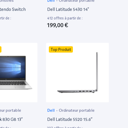
onsoles
Dell
-
Ordinateur portable
tendo Switch
Dell Latitude 5430 14”
tir de :
412 offres à partir de :
199,00 €
Top Produit
eur portable
Dell
-
Ordinateur portable
k 830 G8 13”
Dell Latitude 5520 15.6”