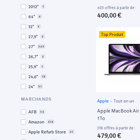
2010
19
2012"
1
403 offres à partir de :
2009
3
400,00 €
64"
6
2008
11
32"
5
Top Produit
27,9"
2
27"
563
26,7"
2
25,9"
1
24,6"
18
24"
51
21,5"
156
MARCHANDS
Apple
-
Tout en un
21"
267
Apple MacBook Air 
AFB
52
20,1"
3
1To
Amazon
414
18"
1
318 offres à partir de :
Apple Refurb Store
21
479,00 €
17,3"
5