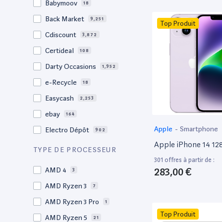
Babymoov
18
17.3"
17
Back Market
9,251
Top Produit
17"
22
Cdiscount
3,872
16.4"
1
Certideal
108
16,2"
1
Darty Occasions
1,952
16.2"
4
e-Recycle
18
16,1"
2
Easycash
2,253
16"
98
ebay
164
15,6"
14
Apple
-
Smartphone
Electro Dépôt
902
15.6"
104
Apple iPhone 14 1
Factorefurb
19
TYPE DE PROCESSEUR
15.5"
1
301 offres à partir de :
Fnac Occasions
17,340
15,4"
283,00 €
AMD 4
2
3
Label Emmaüs
609
15.4"
AMD Ryzen 3
68
7
Ma Fabrik
192
15.3"
AMD Ryzen 3 Pro
2
1
ManoMano
89
Top Produit
15"
AMD Ryzen 5
203
21