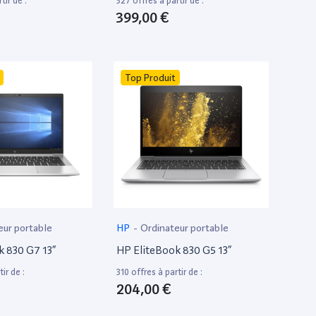
tir de :
327 offres à partir de :
399,00 €
Top Produit
eur portable
HP
-
Ordinateur portable
k 830 G7 13”
HP EliteBook 830 G5 13”
ir de :
310 offres à partir de :
204,00 €