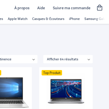
À propos
Aide
Suivre ma commande
es
Apple Watch
Casques & Écouteurs
iPhone
Samsung Galaxy
Top Produit