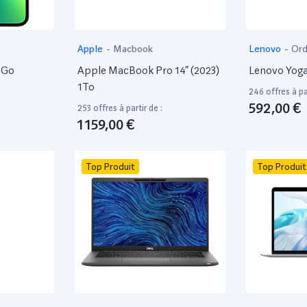
Apple
-
Macbook
Lenovo
-
Ord
8Go
Apple MacBook Pro 14” (2023)
Lenovo Yoga
1To
246 offres à par
592,00 €
253 offres à partir de :
1 159,00 €
Top Produit
Top Produit