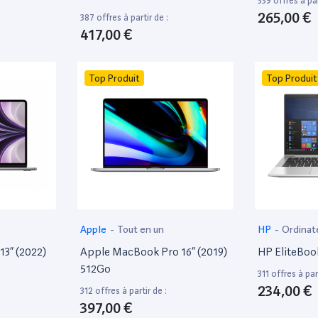
339 offres à par
265,00 €
387 offres à partir de :
417,00 €
Top Produit
Top Produit
Apple
-
Tout en un
HP
-
Ordinat
13” (2022)
Apple MacBook Pro 16” (2019)
HP EliteBoo
512Go
311 offres à part
234,00 €
312 offres à partir de :
397,00 €