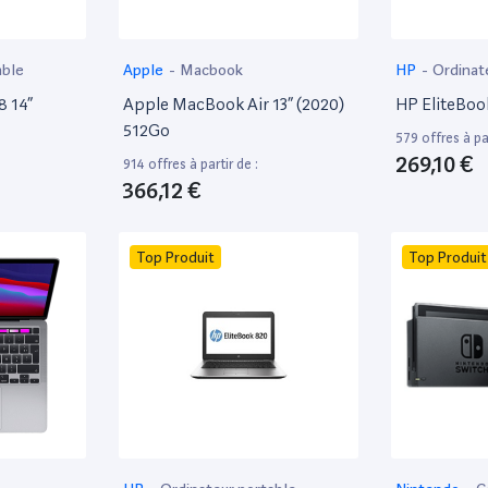
able
Apple
-
Macbook
HP
-
Ordinat
8 14”
Apple MacBook Air 13” (2020)
HP EliteBoo
512Go
579 offres à par
269,10 €
914 offres à partir de :
366,12 €
Top Produit
Top Produit