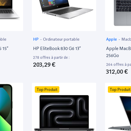
able
HP
-
Ordinateur portable
Apple
-
Mac
 15”
HP EliteBook 830 G6 13”
Apple MacBo
256Go
278 offres à partir de :
203,29 €
264 offres à par
312,00 €
Top Produit
Top Produit