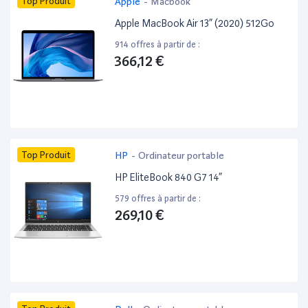
Top Produit
Apple
-
Macbook
Apple MacBook Air 13” (2020) 512Go
914 offres à partir de :
366,12 €
Top Produit
HP
-
Ordinateur portable
HP EliteBook 840 G7 14”
579 offres à partir de :
269,10 €