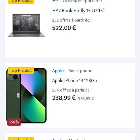
Top Produit
HP
-
Ordinateur portable
HP ZBook Firefly 15 G7 15”
262 offres à partir de :
522,00 €
Top Produit
Apple
-
Smartphone
Apple iPhone 13 128Go
254 offres à partir de :
238,99 €
563,95 €
-58%