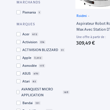
MARCHANDS
Pixmania
1
Roidmi
-
Aspirateur Robot R
MARQUES
Max Avec Station D
Acer
472
Vidange – 5000Pa 
Une offre à partir de :
Fonction Nettoyag
309,49 €
Activision
134
Sac 3L, Autonomie 
ACTIVISION BLIZZARD
51
Navigation Lidar, C
Apple
3,052
Multi-Étages, Cont
Vocal - Bon État
Asmodée
173
ASUS
695
Atari
82
AVANQUEST MICRO
189
APPLICATION
Bandai
151