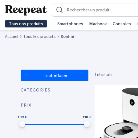
Tous nos produits
Smartphones
Macbook
Consoles
Accueil
Tous les produits
Roidmi
1 résultats
Tout effacer
CATÉGORIES
PRIX
309
310