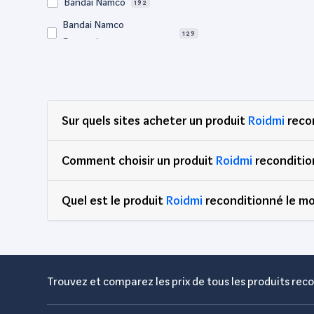
Bandai Namco
192
Bandai Namco
129
Entertainment
Bigben
65
BM Sonic
64
Bose
57
Sur quels sites acheter un produit
Roidmi
recon
Canon
729
Clementoni
76
Comment choisir un produit
Roidmi
reconditio
Corsair
70
Quel est le produit
DEG
Roidmi
reconditionné le mo
89
Dell
2,909
Djeco
65
Edenwood
47
Trouvez et comparez les prix de tous les produits reco
Eidos Interactive
81
Electrolux
59