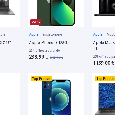
-58%
able
Apple
-
Smartphone
Apple
-
Mac
 G7 15”
Apple iPhone 13 128Go
Apple MacBo
1To
254 offres à partir de :
238,99 €
253 offres à par
563,95 €
1 159,00 €
Top Produit
Top Produit