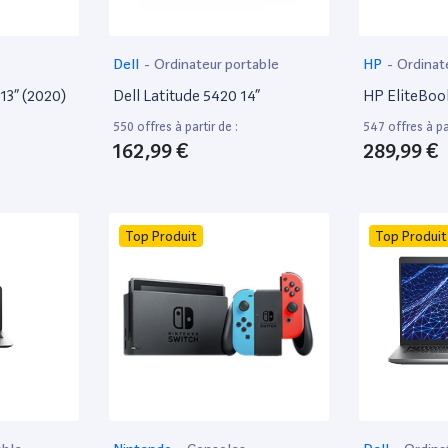
Dell
-
Ordinateur portable
HP
-
Ordinat
13” (2020)
Dell Latitude 5420 14”
HP EliteBoo
550 offres à partir de :
547 offres à par
162,99 €
289,99 €
Top Produit
Top Produit