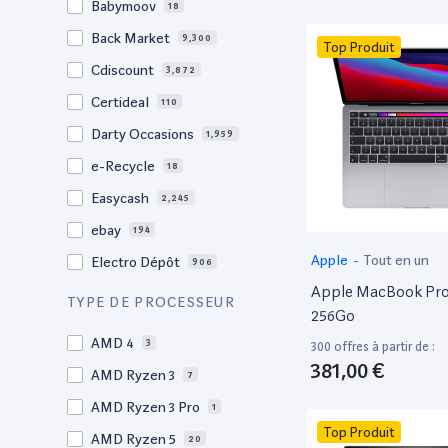
Babymoov
18
17.3"
17
Back Market
9,300
Top Produit
17"
22
Cdiscount
3,872
16.4"
1
Certideal
110
16,2"
1
Darty Occasions
1,959
16.2"
4
e-Recycle
18
16,1"
2
Easycash
2,245
16"
96
ebay
194
15,6"
11
Apple
-
Tout en un
Electro Dépôt
906
15.6"
102
Apple MacBook Pro 
Factorefurb
19
TYPE DE PROCESSEUR
15.5"
1
256Go
Fnac Occasions
17,586
15,4"
AMD 4
2
3
300 offres à partir de :
Label Emmaüs
608
381,00 €
15.4"
AMD Ryzen 3
68
7
Ma Fabrik
66
15.3"
AMD Ryzen 3 Pro
2
1
ManoMano
89
Top Produit
15"
AMD Ryzen 5
206
20