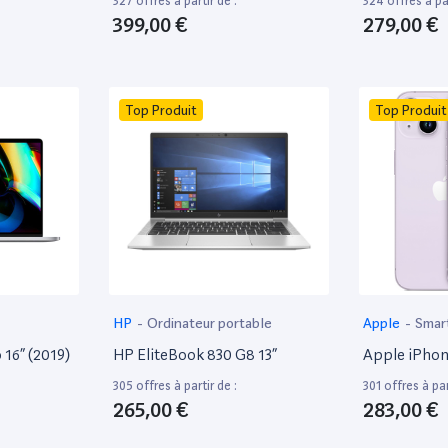
327 offres à partir de :
324 offres à par
399,00 €
279,00 €
Top Produit
Top Produit
HP
-
Ordinateur portable
Apple
-
Smar
16” (2019)
HP EliteBook 830 G8 13”
Apple iPhon
305 offres à partir de :
301 offres à par
265,00 €
283,00 €