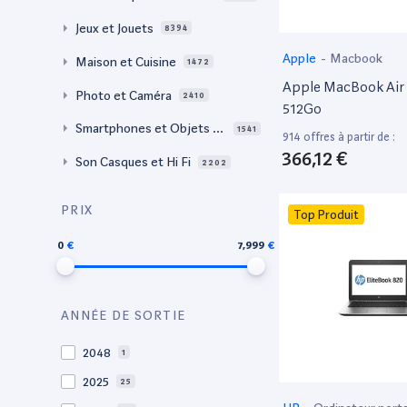
Jeux et Jouets
8394
Apple
-
Macbook
Maison et Cuisine
1472
Apple MacBook Air 
Photo et Caméra
2410
512Go
Smartphones et Objets c
1541
914 offres à partir de :
onnectés
366,12 €
Son Casques et Hi Fi
2202
PRIX
Top Produit
0
7,999
ANNÉE DE SORTIE
2048
1
2025
25