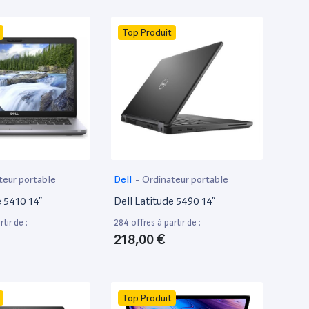
Top Produit
teur portable
Dell
-
Ordinateur portable
e 5410 14”
Dell Latitude 5490 14”
tir de :
284 offres à partir de :
218,00 €
Top Produit