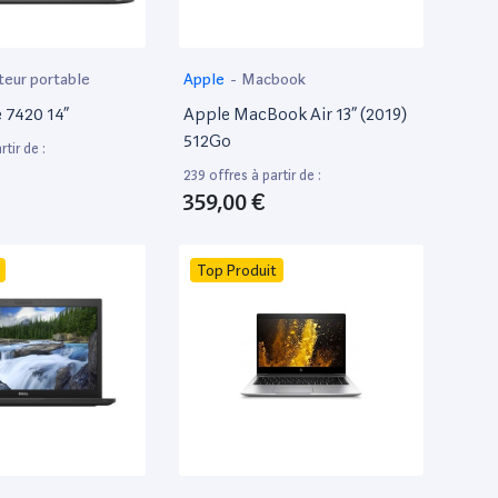
teur portable
Apple
-
Macbook
e 7420 14”
Apple MacBook Air 13” (2019)
512Go
tir de :
239 offres à partir de :
359,00 €
Top Produit