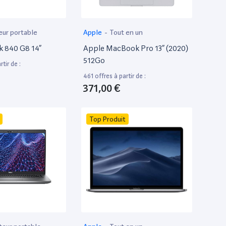
eur portable
Apple
-
Tout en un
k 840 G8 14”
Apple MacBook Pro 13” (2020)
512Go
tir de :
461 offres à partir de :
371,00 €
Top Produit