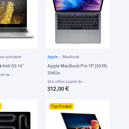
eur portable
Apple
-
Macbook
k 840 G5 14”
Apple MacBook Pro 13” (2019)
256Go
tir de :
264 offres à partir de :
312,00 €
Top Produit