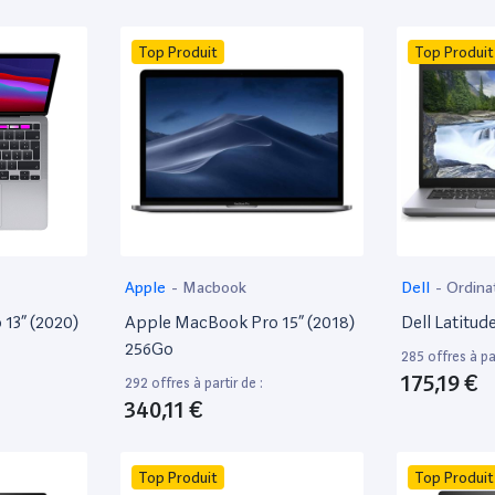
Top Produit
Top Produit
Apple
-
Macbook
Dell
-
Ordina
13” (2020)
Apple MacBook Pro 15” (2018)
Dell Latitud
256Go
285 offres à par
175,19 €
292 offres à partir de :
340,11 €
Top Produit
Top Produit