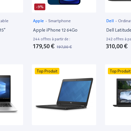
-9%
table
Apple
-
Smartphone
Dell
-
Ordina
15”
Apple iPhone 12 64Go
Dell Latitud
244 offres à partir de :
242 offres à par
179,50 €
310,00 €
197,00 €
Top Produit
Top Produit