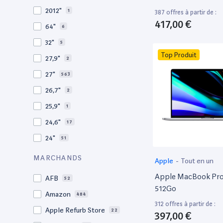
2010
19
2012"
1
387 offres à partir de :
2009
3
417,00 €
64"
6
2008
11
32"
5
Top Produit
27,9"
2
27"
563
26,7"
2
25,9"
1
24,6"
17
24"
51
21,5"
156
MARCHANDS
Apple
-
Tout en un
21"
267
Apple MacBook Pro 
AFB
52
20,1"
3
512Go
Amazon
484
18"
1
312 offres à partir de :
Apple Refurb Store
22
397,00 €
17,3"
4