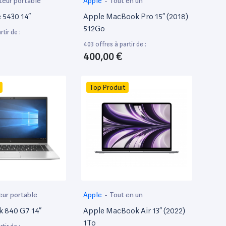
teur portable
Apple
-
Tout en un
e 5430 14”
Apple MacBook Pro 15” (2018)
512Go
tir de :
403 offres à partir de :
400,00 €
Top Produit
eur portable
Apple
-
Tout en un
k 840 G7 14”
Apple MacBook Air 13” (2022)
1To