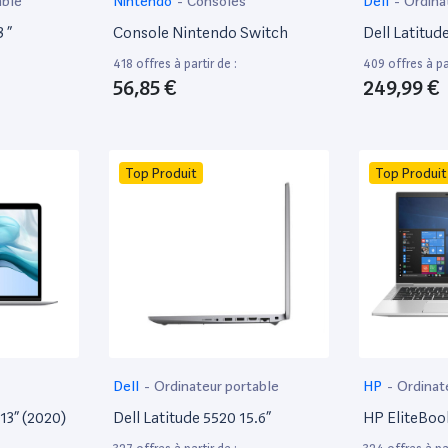
able
Nintendo
-
Consoles
Dell
-
Ordina
 ”
Console Nintendo Switch
Dell Latitud
418 offres à partir de :
409 offres à par
56,85 €
249,99 €
Top Produit
Top Produit
Dell
-
Ordinateur portable
HP
-
Ordinat
13” (2020)
Dell Latitude 5520 15.6”
HP EliteBoo