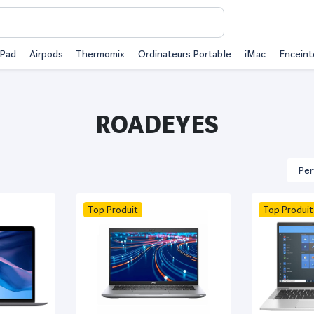
iPad
Airpods
Thermomix
Ordinateurs Portable
iMac
Enceint
ROADEYES
Top Produit
Top Produit