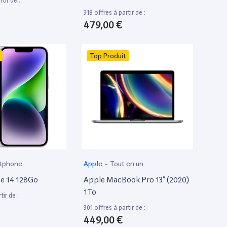
tir de :
318 offres à partir de :
479,00 €
Top Produit
tphone
Apple
-
Tout en un
e 14 128Go
Apple MacBook Pro 13” (2020)
1To
tir de :
301 offres à partir de :
449,00 €