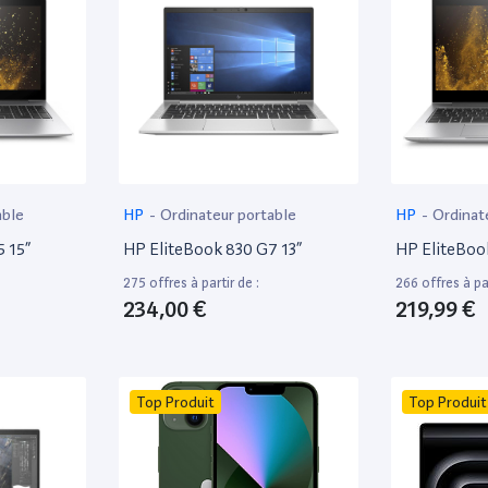
able
HP
-
Ordinateur portable
HP
-
Ordinat
 15”
HP EliteBook 830 G7 13”
HP EliteBoo
275 offres à partir de :
266 offres à par
234,00 €
219,99 €
Top Produit
Top Produit