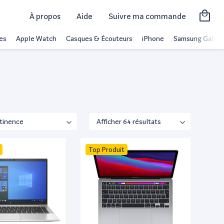
À propos
Aide
Suivre ma commande
es
Apple Watch
Casques & Écouteurs
iPhone
Samsung Galaxy
Top Produit