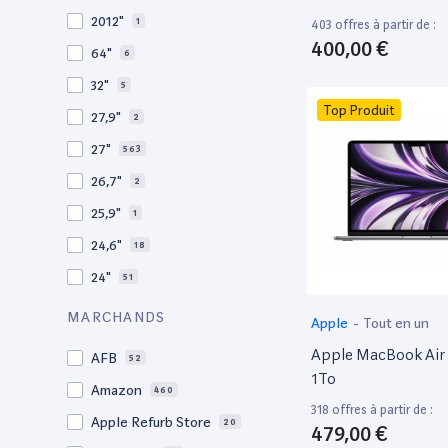
2010
19
2012"
1
403 offres à partir de :
2009
3
400,00 €
64"
6
2008
11
32"
5
Top Produit
27,9"
2
27"
563
26,7"
2
25,9"
1
24,6"
18
24"
51
21,5"
156
MARCHANDS
Apple
-
Tout en un
21"
267
Apple MacBook Air 
AFB
52
20,1"
3
1To
Amazon
460
18"
1
318 offres à partir de :
Apple Refurb Store
20
479,00 €
17,3"
5