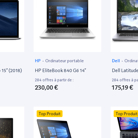
HP
-
Ordinateur portable
Dell
-
Ordina
15” (2018)
HP EliteBook 840 G6 14”
Dell Latitud
284 offres à partir de :
284 offres à par
230,00 €
175,19 €
Top Produit
Top Produit