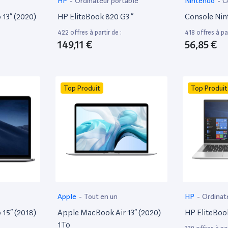
HP
-
Ordinateur portable
Nintendo
-
C
13” (2020)
HP EliteBook 820 G3 ”
Console Nin
422 offres à partir de :
418 offres à par
149,11 €
56,85 €
Top Produit
Top Produit
Apple
-
Tout en un
HP
-
Ordinat
15” (2018)
Apple MacBook Air 13” (2020)
HP EliteBoo
1To