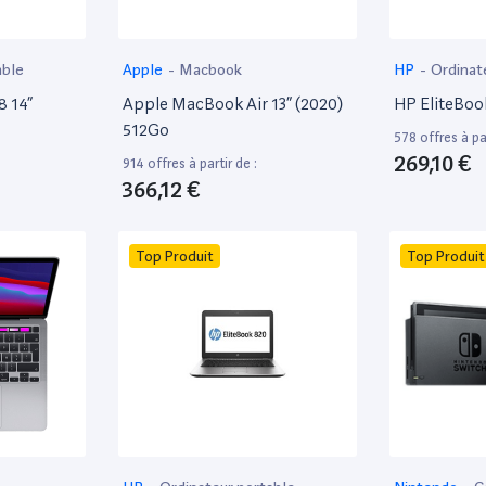
able
Apple
-
Macbook
HP
-
Ordinat
8 14”
Apple MacBook Air 13” (2020)
HP EliteBoo
512Go
578 offres à par
269,10 €
914 offres à partir de :
366,12 €
Top Produit
Top Produit