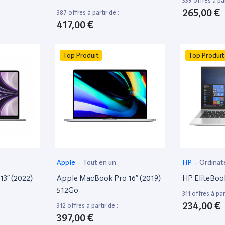
339 offres à par
265,00 €
387 offres à partir de :
417,00 €
Top Produit
Top Produit
Apple
-
Tout en un
HP
-
Ordinat
13” (2022)
Apple MacBook Pro 16” (2019)
HP EliteBoo
512Go
311 offres à part
234,00 €
312 offres à partir de :
397,00 €