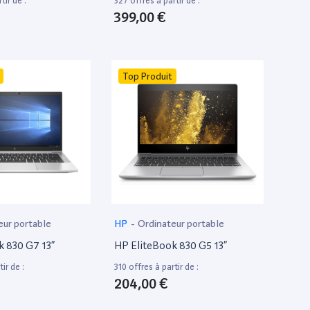
tir de :
327 offres à partir de :
399,00 €
Top Produit
eur portable
HP
-
Ordinateur portable
k 830 G7 13”
HP EliteBook 830 G5 13”
ir de :
310 offres à partir de :
204,00 €