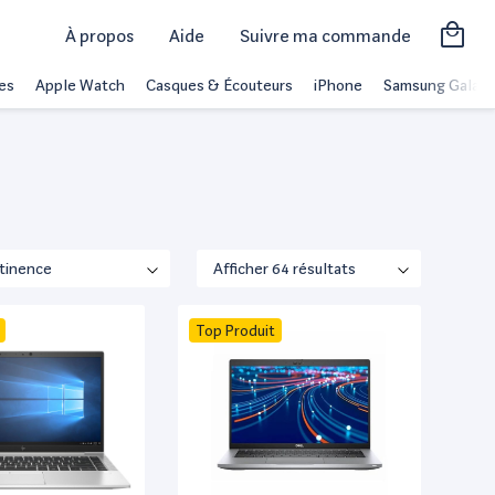
À propos
Aide
Suivre ma commande
es
Apple Watch
Casques & Écouteurs
iPhone
Samsung Galaxy
Top Produit