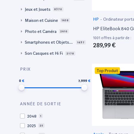
Jeux et Jouets
8370
HP
-
Ordinateur port
Maison et Cuisine
1458
HP EliteBook 840 G
Photo et Caméra
2410
1001 offres à partir de :
Smartphones et Objets c
1497
289,99 €
onnectés
Son Casques et Hi Fi
2178
PRIX
Top Produit
0
7,999
ANNÉE DE SORTIE
2048
1
2025
25