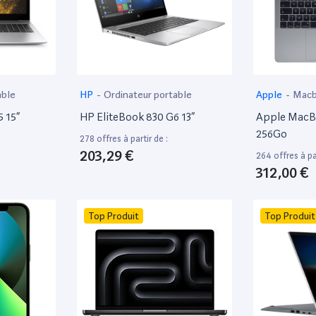
able
HP
-
Ordinateur portable
Apple
-
Mac
 15”
HP EliteBook 830 G6 13”
Apple MacBo
256Go
278 offres à partir de :
203,29 €
264 offres à par
312,00 €
Top Produit
Top Produit