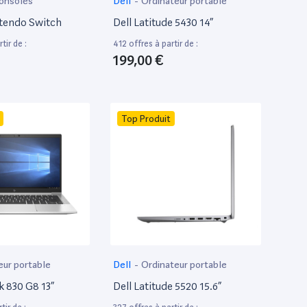
onsoles
Dell
-
Ordinateur portable
tendo Switch
Dell Latitude 5430 14”
tir de :
412 offres à partir de :
199,00 €
Top Produit
eur portable
Dell
-
Ordinateur portable
k 830 G8 13”
Dell Latitude 5520 15.6”