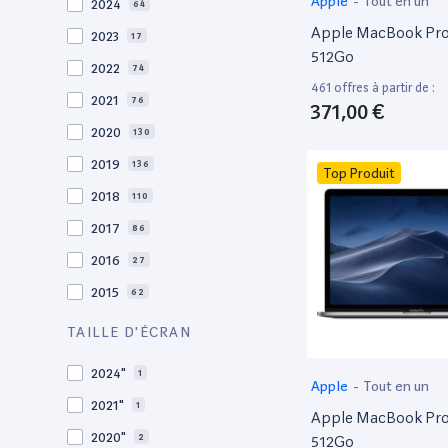
Apple
-
Tout en un
2024
64
Apple MacBook Pro 
2023
17
512Go
2022
74
461 offres à partir de :
2021
76
371,00 €
2020
130
2019
136
Top Produit
2018
110
2017
86
2016
27
2015
62
2014
36
TAILLE D'ÉCRAN
2013
29
2024"
1
Apple
-
Tout en un
2012
27
2021"
1
Apple MacBook Pro 
2011
19
2020"
2
512Go