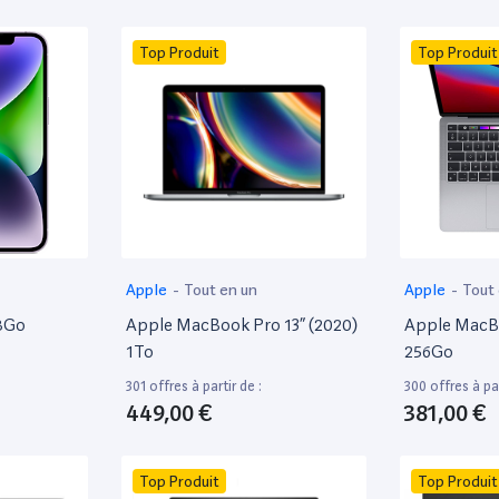
Top Produit
Top Produit
Apple
-
Tout en un
Apple
-
Tout
28Go
Apple MacBook Pro 13” (2020)
Apple MacBo
1To
256Go
301 offres à partir de :
300 offres à par
449,00 €
381,00 €
Top Produit
Top Produit