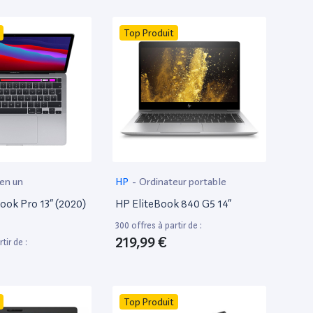
Top Produit
 en un
HP
-
Ordinateur portable
ok Pro 13” (2020)
HP EliteBook 840 G5 14”
300 offres à partir de :
219,99 €
tir de :
Top Produit