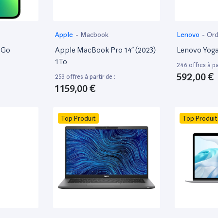
Apple
-
Macbook
Lenovo
-
Ord
8Go
Apple MacBook Pro 14” (2023)
Lenovo Yoga
1To
246 offres à par
592,00 €
253 offres à partir de :
1 159,00 €
Top Produit
Top Produit