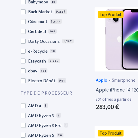
Babymoov
18
17.3"
17
Back Market
9,229
Top Produit
17"
22
Cdiscount
3,877
16.4"
1
Certideal
108
16,2"
1
Darty Occasions
1,947
16.2"
4
e-Recycle
18
16,1"
2
Easycash
2,245
16"
98
ebay
161
15,6"
13
Apple
-
Smartphone
Electro Dépôt
901
15.6"
102
Apple iPhone 14 1
Factorefurb
19
TYPE DE PROCESSEUR
15.5"
1
301 offres à partir de :
Fnac Occasions
17,380
15,4"
283,00 €
AMD 4
2
3
Label Emmaüs
608
15.4"
AMD Ryzen 3
68
7
Ma Fabrik
192
15.3"
AMD Ryzen 3 Pro
2
1
ManoMano
89
Top Produit
15"
AMD Ryzen 5
202
20