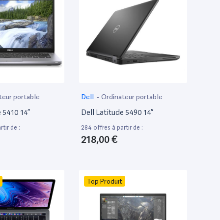
teur portable
Dell
-
Ordinateur portable
e 5410 14”
Dell Latitude 5490 14”
tir de :
284 offres à partir de :
218,00 €
Top Produit