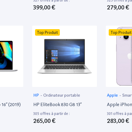
327 offres à partir de :
325 offres à par
399,00 €
279,00 €
Top Produit
Top Produit
HP
-
Ordinateur portable
Apple
-
Smar
16” (2019)
HP EliteBook 830 G8 13”
Apple iPhon
305 offres à partir de :
301 offres à par
265,00 €
283,00 €