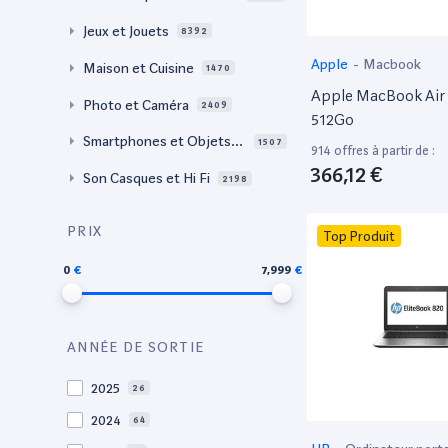
Jeux et Jouets
8392
Apple
-
Macbook
Maison et Cuisine
1470
Apple MacBook Air 
Photo et Caméra
2409
512Go
Smartphones et Objets c
1507
914 offres à partir de :
onnectés
366,12 €
Son Casques et Hi Fi
2198
PRIX
Top Produit
0
7,999
ANNÉE DE SORTIE
2025
26
2024
64