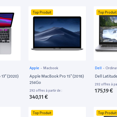
Top Produit
Top Produit
Apple
-
Macbook
Dell
-
Ordina
13” (2020)
Apple MacBook Pro 15” (2018)
Dell Latitud
256Go
292 offres à par
175,19 €
292 offres à partir de :
340,11 €
Top Produit
Top Produit