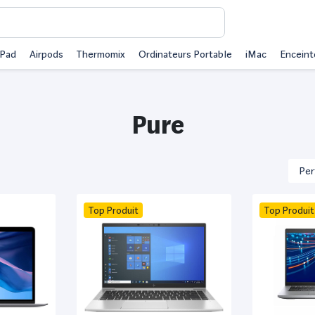
iPad
Airpods
Thermomix
Ordinateurs Portable
iMac
Enceint
Pure
Top Produit
Top Produit