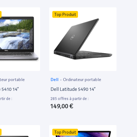
Top Produit
teur portable
Dell
-
Ordinateur portable
e 5410 14”
Dell Latitude 5490 14”
tir de :
285 offres à partir de :
149,00 €
Top Produit