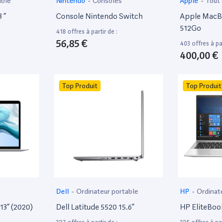
able
Nintendo
-
Consoles
Apple
-
Tout
 ”
Console Nintendo Switch
Apple MacBo
512Go
418 offres à partir de :
56,85 €
403 offres à par
400,00 €
Top Produit
Top Produit
Dell
-
Ordinateur portable
HP
-
Ordinat
13” (2020)
Dell Latitude 5520 15.6”
HP EliteBoo