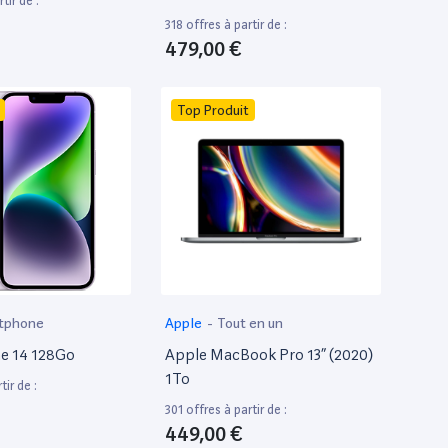
tir de :
318 offres à partir de :
479,00 €
Top Produit
tphone
Apple
-
Tout en un
e 14 128Go
Apple MacBook Pro 13” (2020)
1To
tir de :
301 offres à partir de :
449,00 €