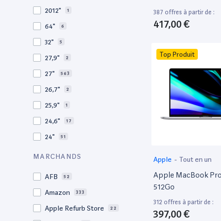
2009
3
2012"
1
387 offres à partir de :
2008
11
417,00 €
64"
6
32"
5
Top Produit
27,9"
2
27"
563
26,7"
2
25,9"
1
24,6"
17
24"
51
21,5"
156
MARCHANDS
Apple
-
Tout en un
21"
267
Apple MacBook Pro 
AFB
52
20,1"
3
512Go
Amazon
333
18"
1
312 offres à partir de :
Apple Refurb Store
22
397,00 €
17,3"
4