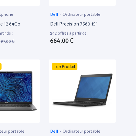
tphone
Dell
-
Ordinateur portable
e 12 64Go
Dell Precision 7560 15”
tir de :
242 offres à partir de :
664,00 €
197,00 €
Top Produit
teur portable
Dell
-
Ordinateur portable