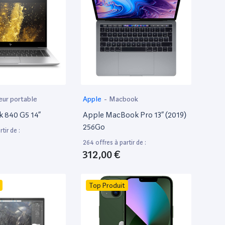
eur portable
Apple
-
Macbook
k 840 G5 14”
Apple MacBook Pro 13” (2019)
256Go
tir de :
264 offres à partir de :
312,00 €
Top Produit