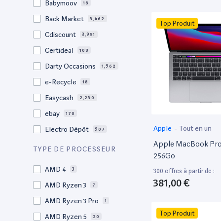
Babymoov
18
17.3"
17
Back Market
9,462
Top Produit
17"
22
Cdiscount
3,951
16.4"
1
Certideal
108
16,2"
1
Darty Occasions
1,962
16.2"
4
e-Recycle
18
16,1"
2
Easycash
2,290
16"
101
ebay
170
15,6"
12
Apple
-
Tout en un
Electro Dépôt
907
15.6"
101
Apple MacBook Pro 
Factorefurb
19
TYPE DE PROCESSEUR
15.5"
1
256Go
Fnac Occasions
17,618
15,4"
AMD 4
2
3
300 offres à partir de :
Label Emmaüs
615
381,00 €
15.4"
AMD Ryzen 3
70
7
Ma Fabrik
66
15.3"
AMD Ryzen 3 Pro
2
1
ManoMano
89
Top Produit
15"
AMD Ryzen 5
206
20