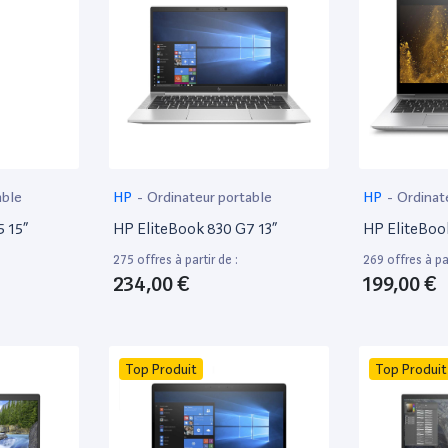
able
HP
-
Ordinateur portable
HP
-
Ordinat
 15”
HP EliteBook 830 G7 13”
HP EliteBoo
275 offres à partir de :
269 offres à par
234,00 €
199,00 €
Top Produit
Top Produit