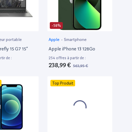
-58%
eur portable
Apple
-
Smartphone
efly 15 G7 15”
Apple iPhone 13 128Go
tir de :
254 offres à partir de :
238,99 €
563,95 €
Top Produit