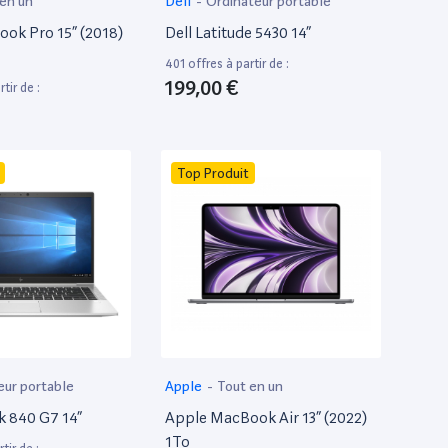
 en un
Dell
-
Ordinateur portable
ok Pro 15” (2018)
Dell Latitude 5430 14”
401 offres à partir de :
199,00 €
tir de :
Top Produit
eur portable
Apple
-
Tout en un
k 840 G7 14”
Apple MacBook Air 13” (2022)
1To