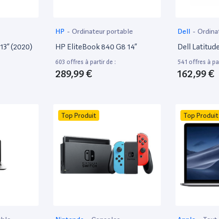
HP
-
Ordinateur portable
Dell
-
Ordina
13” (2020)
HP EliteBook 840 G8 14”
Dell Latitud
603 offres à partir de :
541 offres à par
289,99 €
162,99 €
Top Produit
Top Produit