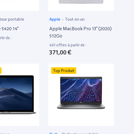
teur portable
Apple
-
Tout en un
e 5420 14”
Apple MacBook Pro 13” (2020)
512Go
tir de :
461 offres à partir de :
371,00 €
Top Produit