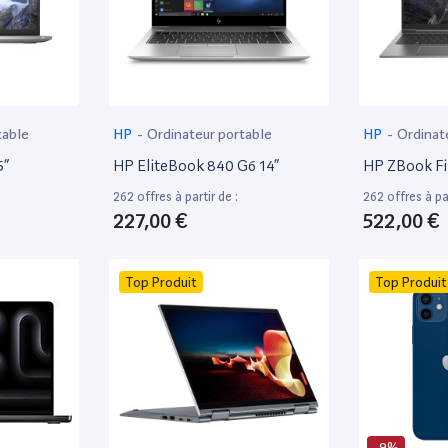
table
HP
-
Ordinateur portable
HP
-
Ordinat
5”
HP EliteBook 840 G6 14”
HP ZBook Fir
262 offres à partir de :
262 offres à par
227,00 €
522,00 €
Top Produit
Top Produit
-9%