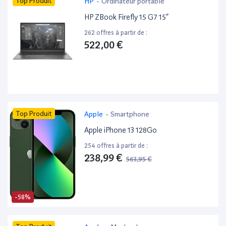
Top Produit
HP
-
Ordinateur portable
HP ZBook Firefly 15 G7 15”
262 offres à partir de :
522,00 €
Top Produit
Apple
-
Smartphone
Apple iPhone 13 128Go
254 offres à partir de :
238,99 €
563,95 €
-58%