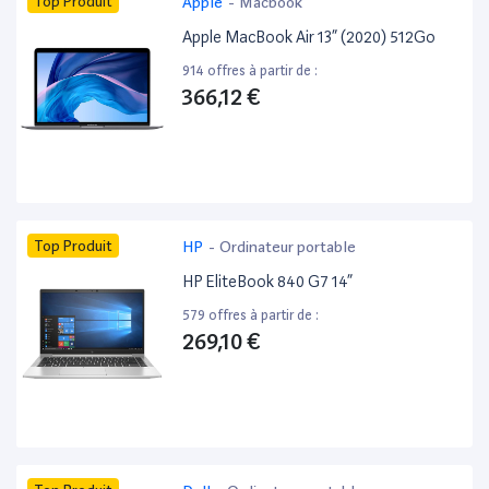
Top Produit
Apple
-
Macbook
Apple MacBook Air 13” (2020) 512Go
914 offres à partir de :
366,12 €
Top Produit
HP
-
Ordinateur portable
HP EliteBook 840 G7 14”
579 offres à partir de :
269,10 €