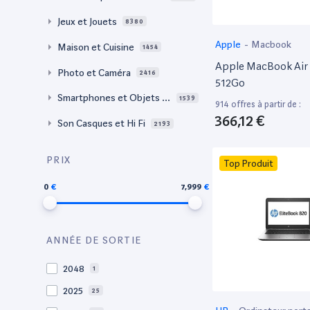
Jeux et Jouets
8380
Apple
-
Macbook
Maison et Cuisine
1454
Apple MacBook Air 
Photo et Caméra
2416
512Go
Smartphones et Objets c
1539
914 offres à partir de :
onnectés
366,12 €
Son Casques et Hi Fi
2193
PRIX
Top Produit
0
7,999
ANNÉE DE SORTIE
2048
1
2025
25