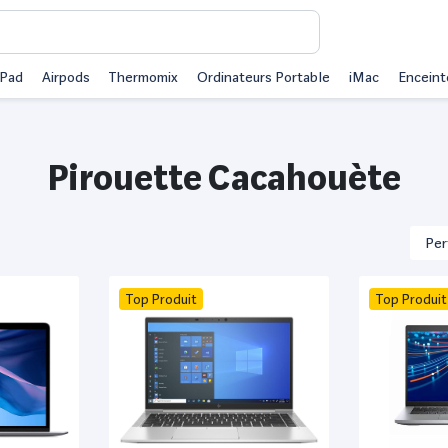
iPad
Airpods
Thermomix
Ordinateurs Portable
iMac
Enceint
Pirouette Cacahouète
Top Produit
Top Produit