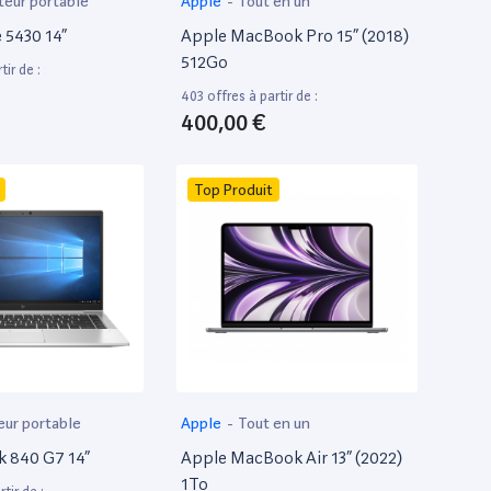
teur portable
Apple
-
Tout en un
e 5430 14”
Apple MacBook Pro 15” (2018)
512Go
tir de :
403 offres à partir de :
400,00 €
Top Produit
eur portable
Apple
-
Tout en un
k 840 G7 14”
Apple MacBook Air 13” (2022)
1To