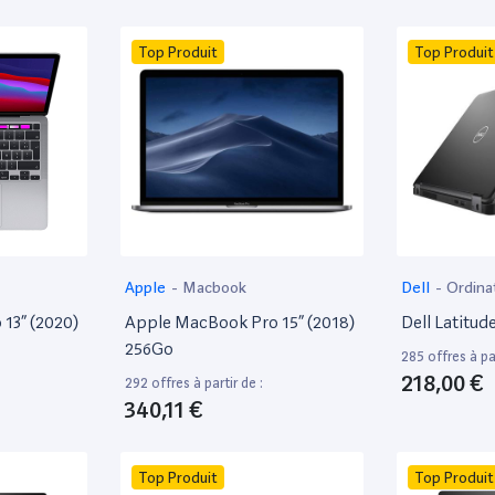
Top Produit
Top Produit
Apple
-
Macbook
Dell
-
Ordina
13” (2020)
Apple MacBook Pro 15” (2018)
Dell Latitud
256Go
285 offres à par
218,00 €
292 offres à partir de :
340,11 €
Top Produit
Top Produit