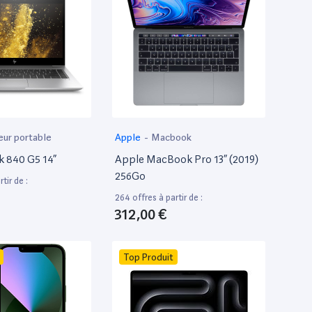
eur portable
Apple
-
Macbook
k 840 G5 14”
Apple MacBook Pro 13” (2019)
256Go
tir de :
264 offres à partir de :
312,00 €
Top Produit