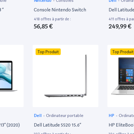
able
Nintendo
-
Consoles
Dell
-
Ordina
 ”
Console Nintendo Switch
Dell Latitud
418 offres à partir de :
411 offres à par
56,85 €
249,99 €
Top Produit
Top Produit
Dell
-
Ordinateur portable
HP
-
Ordinat
13” (2020)
Dell Latitude 5520 15.6”
HP EliteBoo