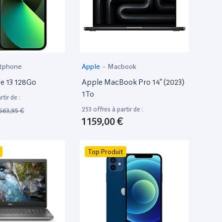
tphone
Apple
-
Macbook
e 13 128Go
Apple MacBook Pro 14” (2023)
1To
tir de :
253 offres à partir de :
563,95 €
1 159,00 €
Top Produit