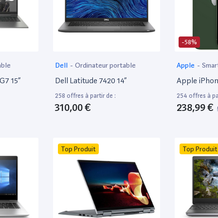
-58%
able
Dell
-
Ordinateur portable
Apple
-
Smar
 G7 15”
Dell Latitude 7420 14”
Apple iPhon
258 offres à partir de :
254 offres à par
310,00 €
238,99 €
Top Produit
Top Produit