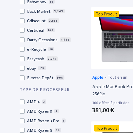
Babymoov
18
17.3"
17
Back Market
9,269
Top Produit
17"
22
Cdiscount
3,856
16.4"
1
Certideal
108
16,2"
1
Darty Occasions
1,948
16.2"
4
e-Recycle
18
16,1"
2
Easycash
2,245
16"
96
ebay
194
15,6"
11
Apple
-
Tout en un
Electro Dépôt
906
15.6"
101
Apple MacBook Pro 
Factorefurb
19
TYPE DE PROCESSEUR
15.5"
1
256Go
Fnac Occasions
17,368
15,4"
AMD 4
2
3
300 offres à partir de :
Label Emmaüs
608
381,00 €
15.4"
AMD Ryzen 3
68
7
Ma Fabrik
66
15.3"
AMD Ryzen 3 Pro
2
1
ManoMano
89
Top Produit
15"
AMD Ryzen 5
202
20