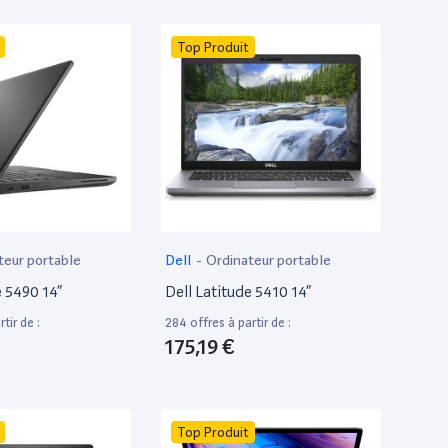
Top Produit
teur portable
Dell
-
Ordinateur portable
e 5490 14”
Dell Latitude 5410 14”
tir de :
284 offres à partir de :
175,19 €
Top Produit