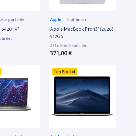
teur portable
Apple
-
Tout en un
e 5420 14”
Apple MacBook Pro 13” (2020)
512Go
tir de :
461 offres à partir de :
371,00 €
Top Produit