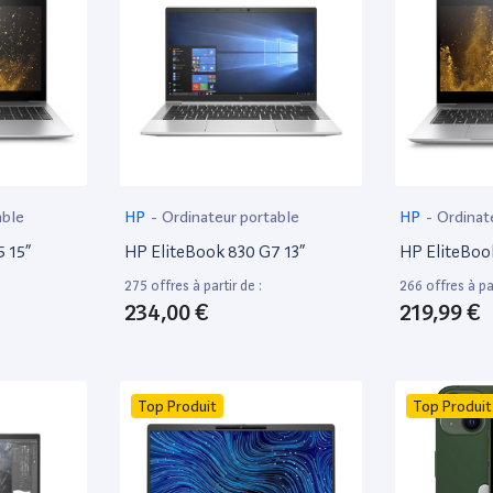
able
HP
-
Ordinateur portable
HP
-
Ordinat
 15”
HP EliteBook 830 G7 13”
HP EliteBoo
275 offres à partir de :
266 offres à par
234,00 €
219,99 €
Top Produit
Top Produit