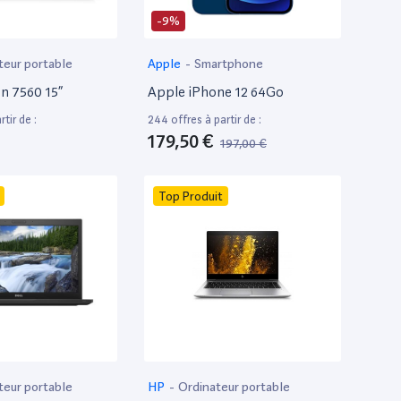
-9%
teur portable
Apple
-
Smartphone
on 7560 15”
Apple iPhone 12 64Go
tir de :
244 offres à partir de :
179,50 €
197,00 €
Top Produit
teur portable
HP
-
Ordinateur portable