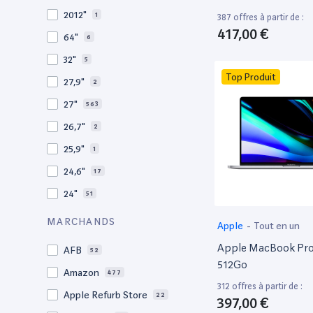
2010
19
2012"
1
387 offres à partir de :
2009
3
417,00 €
64"
6
2008
11
32"
5
Top Produit
27,9"
2
27"
563
26,7"
2
25,9"
1
24,6"
17
24"
51
21,5"
156
MARCHANDS
Apple
-
Tout en un
21"
267
Apple MacBook Pro 
AFB
52
20,1"
3
512Go
Amazon
477
18"
1
312 offres à partir de :
Apple Refurb Store
22
397,00 €
17,3"
4