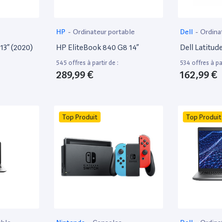
HP
-
Ordinateur portable
Dell
-
Ordina
13” (2020)
HP EliteBook 840 G8 14”
Dell Latitud
545 offres à partir de :
534 offres à par
289,99 €
162,99 €
Top Produit
Top Produit