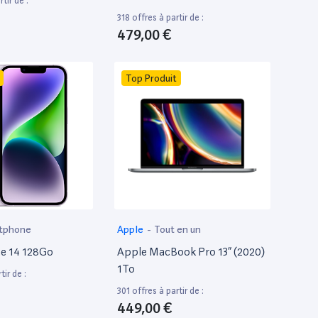
tir de :
318 offres à partir de :
479,00 €
Top Produit
tphone
Apple
-
Tout en un
e 14 128Go
Apple MacBook Pro 13” (2020)
1To
tir de :
301 offres à partir de :
449,00 €