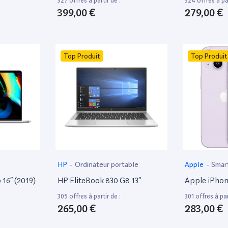
327 offres à partir de :
324 offres à par
399,00 €
279,00 €
Top Produit
Top Produit
HP
-
Ordinateur portable
Apple
-
Smar
16” (2019)
HP EliteBook 830 G8 13”
Apple iPhon
305 offres à partir de :
301 offres à par
265,00 €
283,00 €