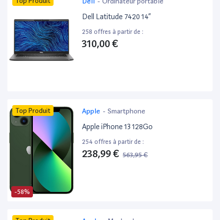
Top Produit
Dell
-
Ordinateur portable
Dell Latitude 7420 14”
258 offres à partir de :
310,00 €
Top Produit
Apple
-
Smartphone
Apple iPhone 13 128Go
254 offres à partir de :
238,99 €
563,95 €
-58%