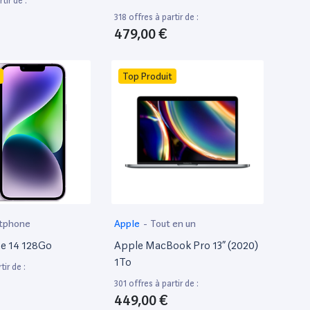
tir de :
318 offres à partir de :
479,00 €
Top Produit
tphone
Apple
-
Tout en un
e 14 128Go
Apple MacBook Pro 13” (2020)
1To
tir de :
301 offres à partir de :
449,00 €