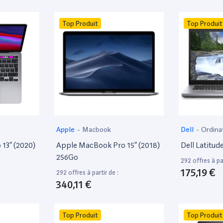
Top Produit
Top Produit
Apple
-
Macbook
Dell
-
Ordina
13” (2020)
Apple MacBook Pro 15” (2018)
Dell Latitud
256Go
292 offres à par
175,19 €
292 offres à partir de :
340,11 €
Top Produit
Top Produit