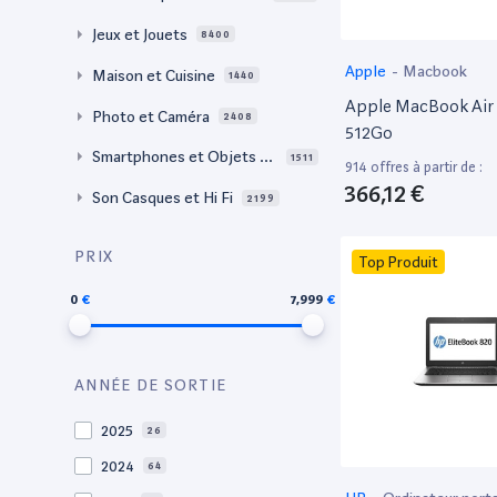
Jeux et Jouets
8400
Apple
-
Macbook
Maison et Cuisine
1440
Apple MacBook Air 
Photo et Caméra
2408
512Go
Smartphones et Objets co
1511
914 offres à partir de :
nnectés
366,12 €
Son Casques et Hi Fi
2199
PRIX
Top Produit
0
7,999
ANNÉE DE SORTIE
2025
26
2024
64