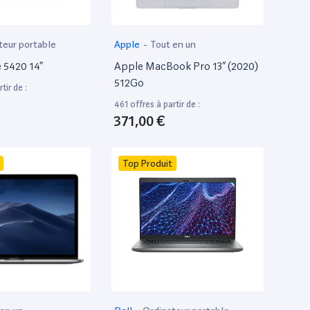
teur portable
Apple
-
Tout en un
e 5420 14”
Apple MacBook Pro 13” (2020)
512Go
tir de :
461 offres à partir de :
371,00 €
Top Produit