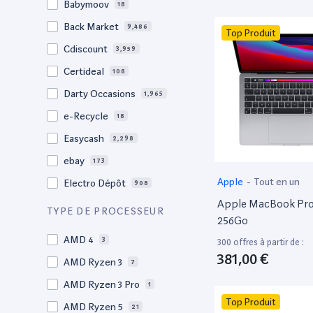
Babymoov
18
17.3"
17
Back Market
9,486
Top Produit
17"
22
Cdiscount
3,959
16.4"
1
Certideal
108
16,2"
1
Darty Occasions
1,965
16.2"
4
e-Recycle
18
16,1"
2
Easycash
2,298
16"
102
ebay
173
15,6"
13
Apple
-
Tout en un
Electro Dépôt
908
15.6"
103
Apple MacBook Pro 
Factorefurb
19
TYPE DE PROCESSEUR
15.5"
1
256Go
Fnac Occasions
17,642
15,4"
AMD 4
2
3
300 offres à partir de :
Label Emmaüs
616
381,00 €
15.4"
AMD Ryzen 3
70
7
Ma Fabrik
66
15.3"
AMD Ryzen 3 Pro
2
1
ManoMano
89
Top Produit
15"
AMD Ryzen 5
207
21