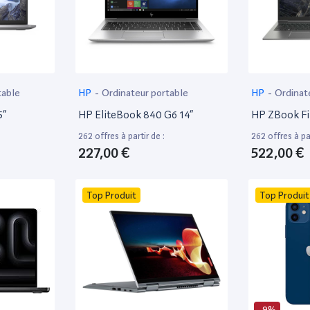
table
HP
-
Ordinateur portable
HP
-
Ordinat
5”
HP EliteBook 840 G6 14”
HP ZBook Fir
262 offres à partir de :
262 offres à par
227,00 €
522,00 €
Top Produit
Top Produit
-9%