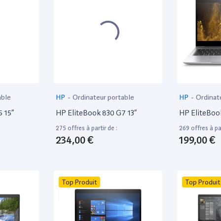
able
HP
-
Ordinateur portable
HP
-
Ordinat
 15”
HP EliteBook 830 G7 13”
HP EliteBoo
275 offres à partir de :
269 offres à par
234,00 €
199,00 €
Top Produit
Top Produit