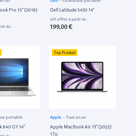
 en un
Dell
-
Ordinateur portable
ok Pro 15” (2018)
Dell Latitude 5430 14”
401 offres à partir de :
199,00 €
tir de :
Top Produit
eur portable
Apple
-
Tout en un
k 840 G7 14”
Apple MacBook Air 13” (2022)
1To