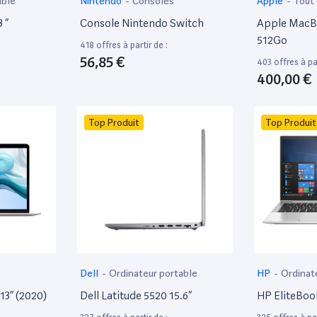
able
Nintendo
-
Consoles
Apple
-
Tout
 ”
Console Nintendo Switch
Apple MacBo
512Go
418 offres à partir de :
56,85 €
403 offres à par
400,00 €
Top Produit
Top Produit
Dell
-
Ordinateur portable
HP
-
Ordinat
13” (2020)
Dell Latitude 5520 15.6”
HP EliteBoo