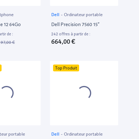
tphone
Dell
-
Ordinateur portable
e 12 64Go
Dell Precision 7560 15”
tir de :
242 offres à partir de :
664,00 €
197,00 €
Top Produit
teur portable
Dell
-
Ordinateur portable