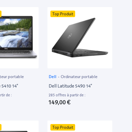
Top Produit
teur portable
Dell
-
Ordinateur portable
e 5410 14”
Dell Latitude 5490 14”
tir de :
285 offres à partir de :
149,00 €
Top Produit