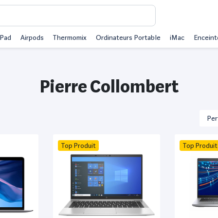
iPad
Airpods
Thermomix
Ordinateurs Portable
iMac
Enceint
Pierre Collombert
Top Produit
Top Produit