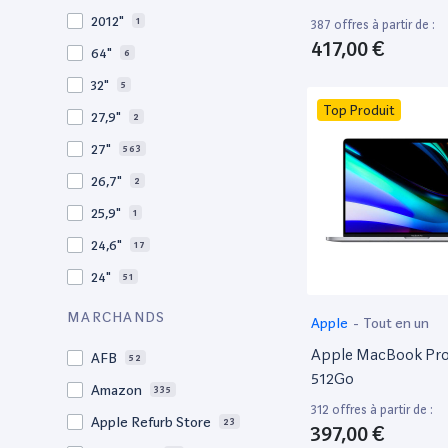
2009
3
2012"
1
387 offres à partir de :
2008
11
417,00 €
64"
6
32"
5
Top Produit
27,9"
2
27"
563
26,7"
2
25,9"
1
24,6"
17
24"
51
21,5"
156
MARCHANDS
Apple
-
Tout en un
21"
267
Apple MacBook Pro 
AFB
52
20,1"
3
512Go
Amazon
335
18"
1
312 offres à partir de :
Apple Refurb Store
23
397,00 €
17,3"
4