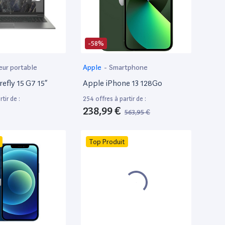
-58%
eur portable
Apple
-
Smartphone
efly 15 G7 15”
Apple iPhone 13 128Go
tir de :
254 offres à partir de :
238,99 €
563,95 €
Top Produit