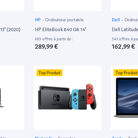
HP
-
Ordinateur portable
Dell
-
Ordina
13” (2020)
HP EliteBook 840 G8 14”
Dell Latitud
603 offres à partir de :
541 offres à par
289,99 €
162,99 €
Top Produit
Top Produit