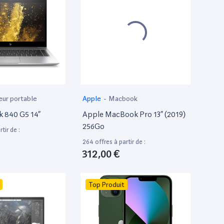
eur portable
Apple
-
Macbook
k 840 G5 14”
Apple MacBook Pro 13” (2019)
256Go
tir de :
264 offres à partir de :
312,00 €
Top Produit