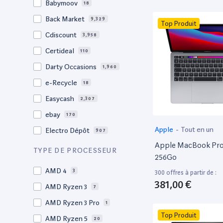
Babymoov
18
17.3"
17
Back Market
9,329
Top Produit
17"
22
Cdiscount
3,958
16.4"
1
Certideal
110
16,2"
1
Darty Occasions
1,960
16.2"
4
e-Recycle
18
16,1"
2
Easycash
2,307
16"
99
ebay
170
15,6"
12
Apple
-
Tout en un
Electro Dépôt
907
15.6"
102
Apple MacBook Pro 
Factorefurb
19
TYPE DE PROCESSEUR
15.5"
1
256Go
Fnac Occasions
17,567
15,4"
AMD 4
2
3
300 offres à partir de :
Label Emmaüs
612
381,00 €
15.4"
AMD Ryzen 3
70
7
Ma Fabrik
66
15.3"
AMD Ryzen 3 Pro
2
1
ManoMano
89
Top Produit
15"
AMD Ryzen 5
207
20