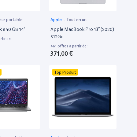
eur portable
Apple
-
Tout en un
k 840 G8 14”
Apple MacBook Pro 13” (2020)
512Go
tir de :
461 offres à partir de :
371,00 €
Top Produit