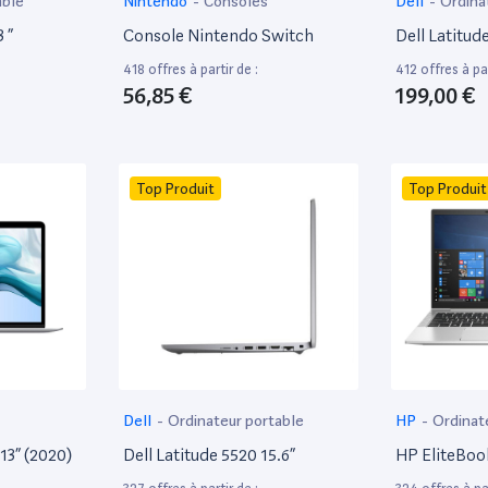
able
Nintendo
-
Consoles
Dell
-
Ordina
 ”
Console Nintendo Switch
Dell Latitud
418 offres à partir de :
412 offres à par
56,85 €
199,00 €
Top Produit
Top Produit
Dell
-
Ordinateur portable
HP
-
Ordinat
13” (2020)
Dell Latitude 5520 15.6”
HP EliteBoo