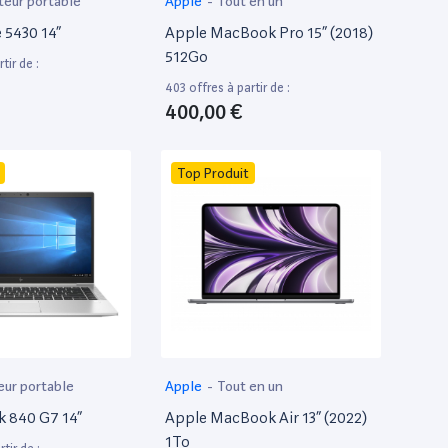
teur portable
Apple
-
Tout en un
e 5430 14”
Apple MacBook Pro 15” (2018)
512Go
tir de :
403 offres à partir de :
400,00 €
Top Produit
eur portable
Apple
-
Tout en un
k 840 G7 14”
Apple MacBook Air 13” (2022)
1To