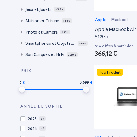
Jeux et Jouets
8392
Apple
-
Macbook
Maison et Cuisine
1460
Apple MacBook Air 
Photo et Caméra
2413
512Go
Smartphones et Objets c
1506
914 offres à partir de :
onnectés
366,12 €
Son Casques et Hi Fi
2202
PRIX
Top Produit
0
7,999
ANNÉE DE SORTIE
2025
25
2024
64