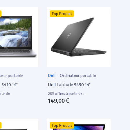
Top Produit
teur portable
Dell
-
Ordinateur portable
e 5410 14”
Dell Latitude 5490 14”
tir de :
285 offres à partir de :
149,00 €
Top Produit