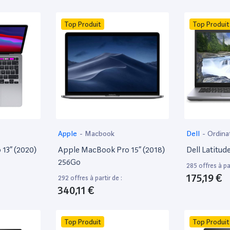
Top Produit
Top Produit
Apple
-
Macbook
Dell
-
Ordina
13” (2020)
Apple MacBook Pro 15” (2018)
Dell Latitud
256Go
285 offres à par
175,19 €
292 offres à partir de :
340,11 €
Top Produit
Top Produit