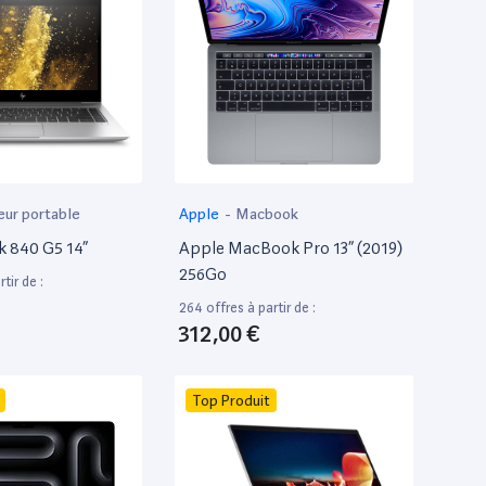
eur portable
Apple
-
Macbook
k 840 G5 14”
Apple MacBook Pro 13” (2019)
256Go
tir de :
264 offres à partir de :
312,00 €
Top Produit