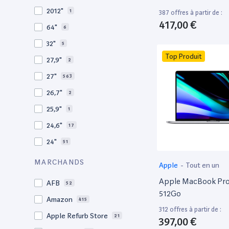
2009
3
2012"
1
387 offres à partir de :
2008
11
417,00 €
64"
6
32"
5
Top Produit
27,9"
2
27"
563
26,7"
2
25,9"
1
24,6"
17
24"
51
21,5"
156
MARCHANDS
Apple
-
Tout en un
21"
267
Apple MacBook Pro 
AFB
52
20,1"
3
512Go
Amazon
415
18"
1
312 offres à partir de :
Apple Refurb Store
21
397,00 €
17,3"
4