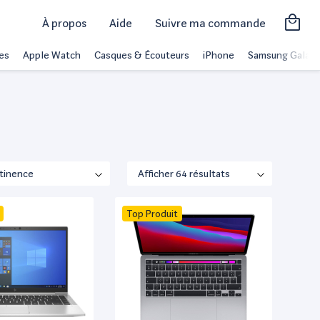
À propos
Aide
Suivre ma commande
es
Apple Watch
Casques & Écouteurs
iPhone
Samsung Galaxy
Top Produit