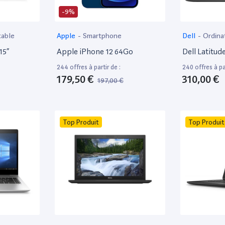
-9%
table
Apple
-
Smartphone
Dell
-
Ordina
15”
Apple iPhone 12 64Go
Dell Latitud
244 offres à partir de :
240 offres à par
179,50 €
310,00 €
197,00 €
Top Produit
Top Produit