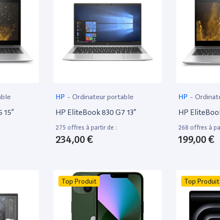
able
HP
-
Ordinateur portable
HP
-
Ordinat
 15”
HP EliteBook 830 G7 13”
HP EliteBoo
275 offres à partir de :
268 offres à par
234,00 €
199,00 €
Top Produit
Top Produit