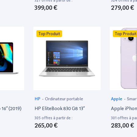
327 offres à partir de :
324 offres à par
399,00 €
279,00 €
Top Produit
Top Produit
HP
-
Ordinateur portable
Apple
-
Smar
16” (2019)
HP EliteBook 830 G8 13”
Apple iPhon
305 offres à partir de :
301 offres à par
265,00 €
283,00 €