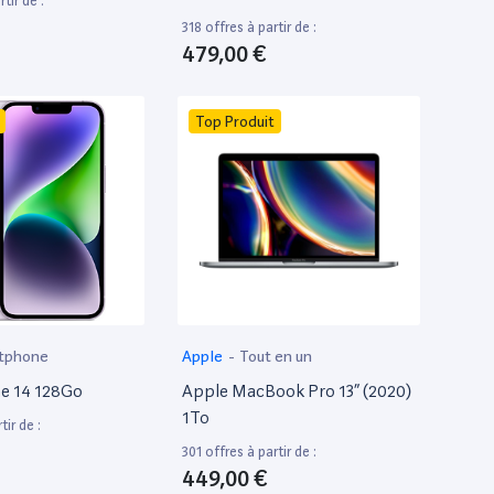
tir de :
318 offres à partir de :
479,00 €
Top Produit
tphone
Apple
-
Tout en un
e 14 128Go
Apple MacBook Pro 13” (2020)
1To
tir de :
301 offres à partir de :
449,00 €