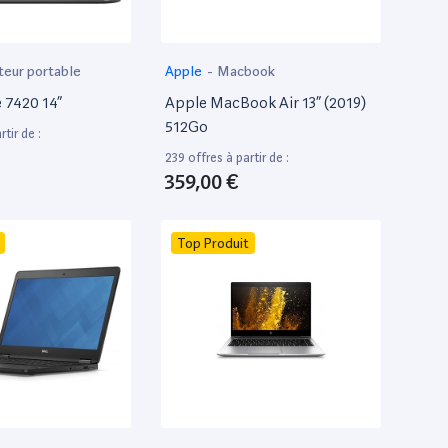
teur portable
Apple
-
Macbook
e 7420 14”
Apple MacBook Air 13” (2019)
512Go
tir de :
239 offres à partir de :
359,00 €
Top Produit