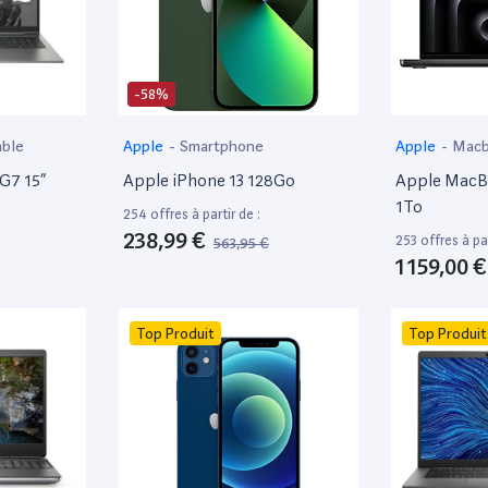
-58%
able
Apple
-
Smartphone
Apple
-
Mac
 G7 15”
Apple iPhone 13 128Go
Apple MacBo
1To
254 offres à partir de :
238,99 €
253 offres à par
563,95 €
1 159,00 €
Top Produit
Top Produit