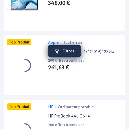
348,00 €
Top Produit
Apple
-
Tout en un
Filtres
Apple MacBook Air 13” (2019) 128Go
200 offres à partir de :
261,63 €
Top Produit
HP
-
Ordinateur portable
HP ProBook 440 G6 14”
200 offres à partir de :