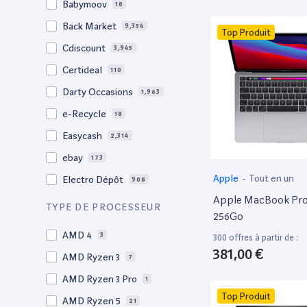
Babymoov
18
17.3"
17
Back Market
9,354
Top Produit
17"
22
Cdiscount
3,945
16.4"
1
Certideal
110
16,2"
1
Darty Occasions
1,963
16.2"
4
e-Recycle
18
16,1"
2
Easycash
2,314
16"
100
ebay
173
15,6"
13
Apple
-
Tout en un
Electro Dépôt
908
15.6"
103
Apple MacBook Pro 
Factorefurb
19
TYPE DE PROCESSEUR
15.5"
1
256Go
Fnac Occasions
17,565
15,4"
AMD 4
2
3
300 offres à partir de :
Label Emmaüs
613
381,00 €
15.4"
AMD Ryzen 3
70
7
Ma Fabrik
66
15.3"
AMD Ryzen 3 Pro
2
1
ManoMano
89
Top Produit
15"
AMD Ryzen 5
208
21