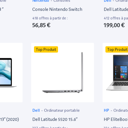
able
Nintendo
-
Consoles
Dell
-
Ordina
 ”
Console Nintendo Switch
Dell Latitud
418 offres à partir de :
412 offres à par
56,85 €
199,00 €
Top Produit
Top Produit
Dell
-
Ordinateur portable
HP
-
Ordinat
13” (2020)
Dell Latitude 5520 15.6”
HP EliteBoo