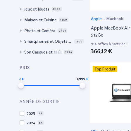
Jeux et Jouets
8386
Apple
-
Macbook
Maison et Cuisine
1459
Apple MacBook Air 
Photo et Caméra
2401
512Go
Smartphones et Objets c
1502
914 offres à partir de :
onnectés
366,12 €
Son Casques et Hi Fi
2194
PRIX
Top Produit
0
7,999
ANNÉE DE SORTIE
2025
25
2024
64