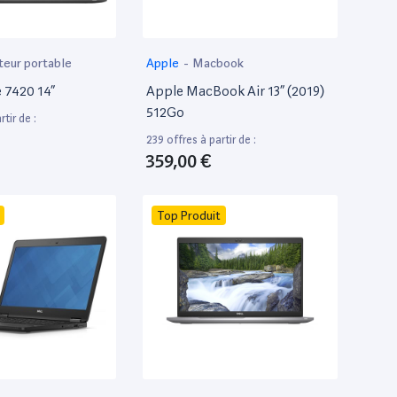
teur portable
Apple
-
Macbook
e 7420 14”
Apple MacBook Air 13” (2019)
512Go
tir de :
239 offres à partir de :
359,00 €
Top Produit