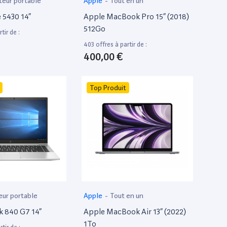
teur portable
Apple
-
Tout en un
e 5430 14”
Apple MacBook Pro 15” (2018)
512Go
tir de :
403 offres à partir de :
400,00 €
Top Produit
eur portable
Apple
-
Tout en un
k 840 G7 14”
Apple MacBook Air 13” (2022)
1To