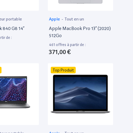
eur portable
Apple
-
Tout en un
k 840 G8 14”
Apple MacBook Pro 13” (2020)
512Go
tir de :
461 offres à partir de :
371,00 €
Top Produit