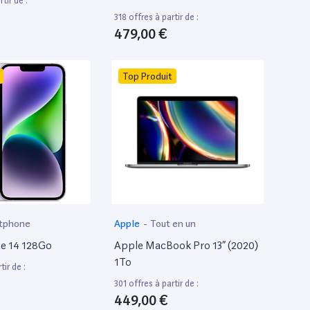
tir de :
318 offres à partir de :
479,00 €
Top Produit
tphone
Apple
-
Tout en un
e 14 128Go
Apple MacBook Pro 13” (2020)
1To
tir de :
301 offres à partir de :
449,00 €