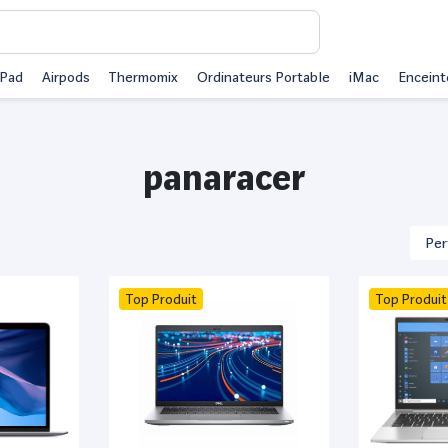
iPad
Airpods
Thermomix
Ordinateurs Portable
iMac
Enceint
panaracer
Top Produit
Top Produit