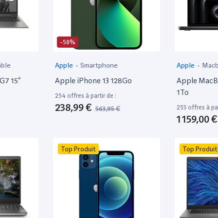
-58%
able
Apple
-
Smartphone
Apple
-
Mac
 G7 15”
Apple iPhone 13 128Go
Apple MacBo
1To
254 offres à partir de :
238,99 €
253 offres à par
563,95 €
1 159,00 €
Top Produit
Top Produit