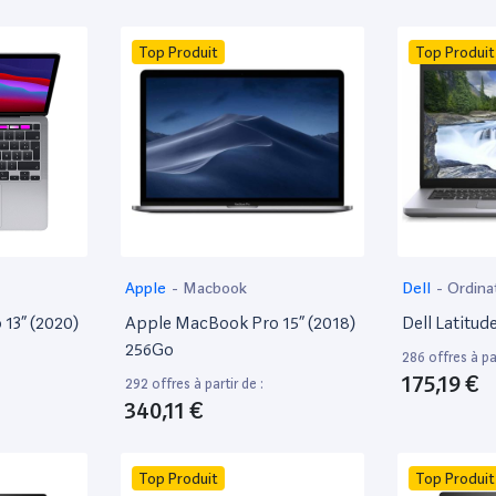
Top Produit
Top Produit
Apple
-
Macbook
Dell
-
Ordina
13” (2020)
Apple MacBook Pro 15” (2018)
Dell Latitud
256Go
286 offres à par
175,19 €
292 offres à partir de :
340,11 €
Top Produit
Top Produit