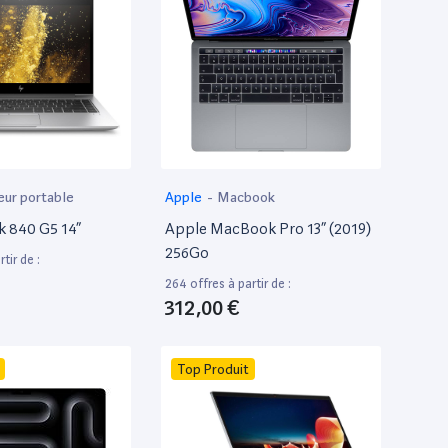
eur portable
Apple
-
Macbook
k 840 G5 14”
Apple MacBook Pro 13” (2019)
256Go
tir de :
264 offres à partir de :
312,00 €
Top Produit