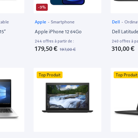
-9%
table
Apple
-
Smartphone
Dell
-
Ordina
15”
Apple iPhone 12 64Go
Dell Latitud
244 offres à partir de :
240 offres à par
179,50 €
310,00 €
197,00 €
Top Produit
Top Produit