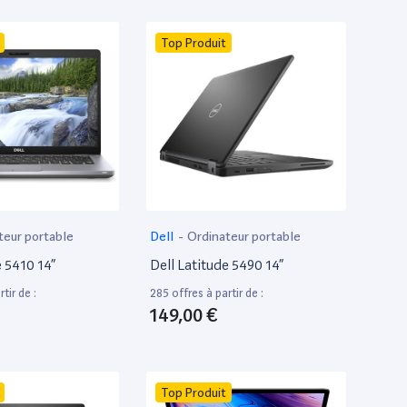
Top Produit
teur portable
Dell
-
Ordinateur portable
e 5410 14”
Dell Latitude 5490 14”
tir de :
285 offres à partir de :
149,00 €
Top Produit