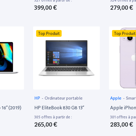
327 offres à partir de :
324 offres à par
399,00 €
279,00 €
Top Produit
Top Produit
HP
-
Ordinateur portable
Apple
-
Smar
16” (2019)
HP EliteBook 830 G8 13”
Apple iPhon
305 offres à partir de :
301 offres à par
265,00 €
283,00 €