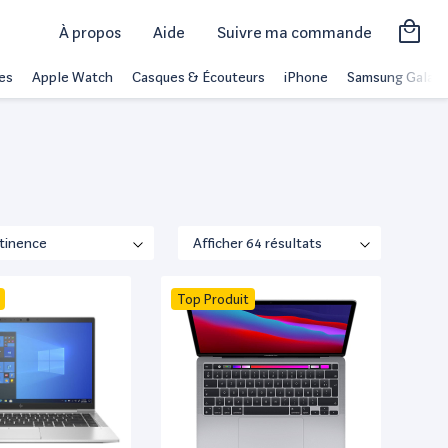
À propos
Aide
Suivre ma commande
es
Apple Watch
Casques & Écouteurs
iPhone
Samsung Galaxy
Top Produit