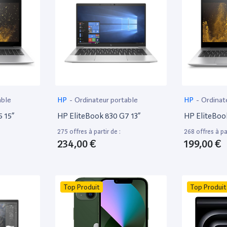
able
HP
-
Ordinateur portable
HP
-
Ordinat
 15”
HP EliteBook 830 G7 13”
HP EliteBoo
275 offres à partir de :
268 offres à par
234,00 €
199,00 €
Top Produit
Top Produit