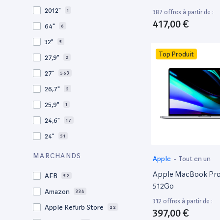
2009
3
2012"
1
387 offres à partir de :
2008
11
417,00 €
64"
6
32"
5
Top Produit
27,9"
2
27"
563
26,7"
2
25,9"
1
24,6"
17
24"
51
21,5"
156
MARCHANDS
Apple
-
Tout en un
21"
267
Apple MacBook Pro 
AFB
52
20,1"
3
512Go
Amazon
334
18"
1
312 offres à partir de :
Apple Refurb Store
22
397,00 €
17,3"
4