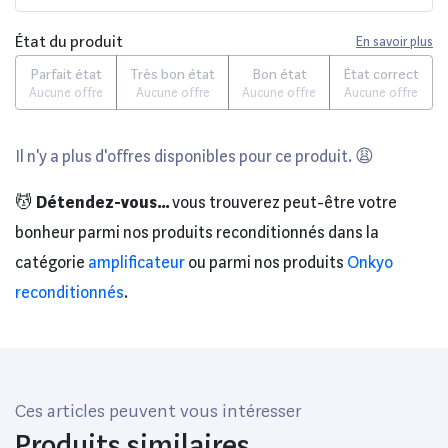
État du produit
En savoir plus
Parfait état
Très bon état
Bon état
État correct
Aucune offre
Aucune offre
Aucune offre
Aucune offre
Il n'y a plus d'offres disponibles pour ce produit. 😩
💆
Détendez-vous...
vous trouverez peut-être votre
bonheur parmi nos produits reconditionnés dans la
catégorie
amplificateur
ou parmi nos produits
Onkyo
reconditionnés
.
Ces articles peuvent vous intéresser
Produits similaires