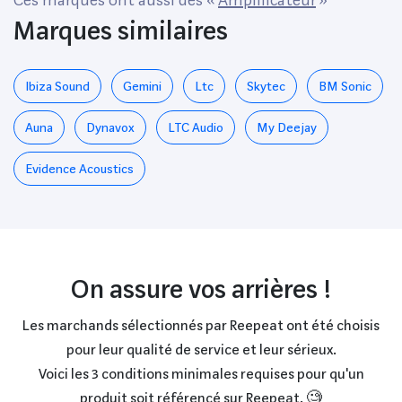
Marques similaires
Ibiza Sound
Gemini
Ltc
Skytec
BM Sonic
Auna
Dynavox
LTC Audio
My Deejay
Evidence Acoustics
On assure vos arrières !
Les marchands sélectionnés par Reepeat ont été choisis
pour leur qualité de service et leur sérieux.
Voici les 3 conditions minimales requises pour qu'un
produit soit référencé sur Reepeat. 🧐