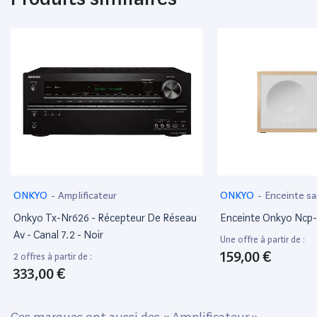
ONKYO
-
Amplificateur
ONKYO
-
Enceinte san
Onkyo Tx-Nr626 - Récepteur De Réseau
Enceinte Onkyo Ncp-
Av - Canal 7.2 - Noir
Une offre à partir de :
159,00 €
2 offres à partir de :
333,00 €
Ces marques ont aussi des «
Amplificateur
»