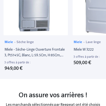
Miele
-
Sèche linge
Miele
-
Lave linge
Miele - Sèche-Linge Ouverture Frontale
Miele W 3222
3, Pt5145C, Blanc, L:59.5Cm, H:85Cm,
3 offres à partir de :
P:71Cm, Classe Énergétique : B
509,00 €
3 offres à partir de :
949,00 €
On assure vos arrières !
Les marchands sélectionnés par Reepeat ont été choisis