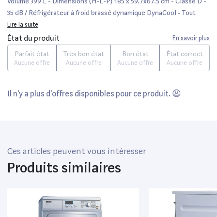
Volume 399 L - Dimensions (H-L-P) 185 x 59.7x67.5 cm - Classe D -
35 dB / Réfrigérateur à froid brassé dynamique DynaCool - Tout
utile / Modes Shabbat - Party, Vacances / Fermeture système
Lire la suite
SoftClose - Tiroirs DailyFresh
État du produit
En savoir plus
Parfait état
Très bon état
Bon état
État correct
Aucune offre
Aucune offre
Aucune offre
Aucune offre
Il n'y a plus d'offres disponibles pour ce produit. 😩
Ces articles peuvent vous intéresser
Produits similaires