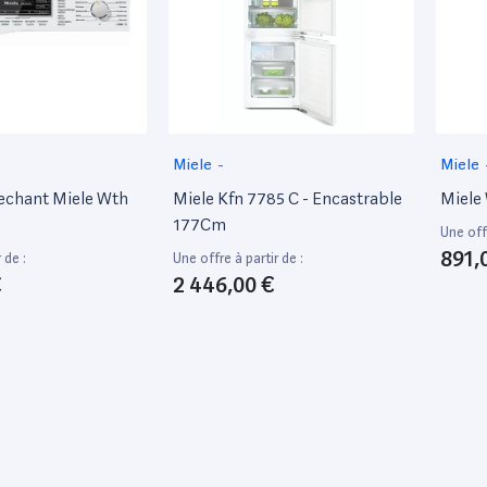
Miele
-
Miele
Sechant Miele Wth
Miele Kfn 7785 C - Encastrable
Miele
177Cm
Une offr
891,
 de :
Une offre à partir de :
€
2 446,00 €