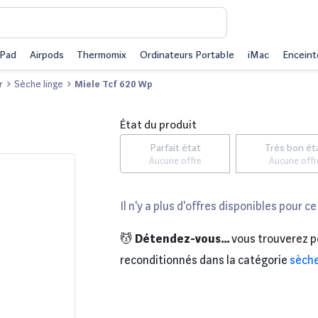
iPad
Airpods
Thermomix
Ordinateurs Portable
iMac
Enceint
r
Sèche linge
Miele Tcf 620 Wp
État du produit
Parfait état
Très bon ét
Aucune offre
Aucune offr
Il n'y a plus d'offres disponibles pour ce
💆
Détendez-vous...
vous trouverez p
reconditionnés dans la catégorie
sèche