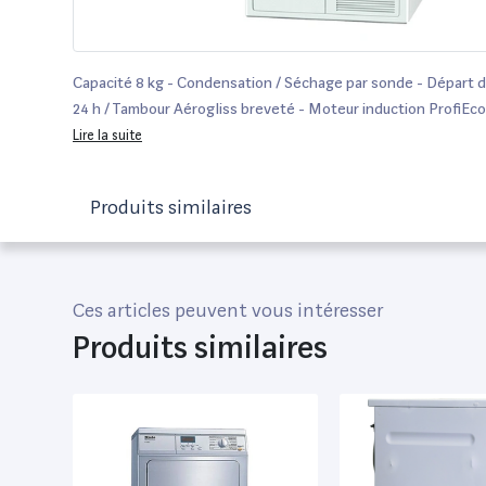
Capacité 8 kg - Condensation / Séchage par sonde - Départ d
24 h / Tambour Aérogliss breveté - Moteur induction ProfiEc
chaleur A - FragranceDos avec diffuseur de parfum
Lire la suite
Produits similaires
Ces articles peuvent vous intéresser
Produits similaires