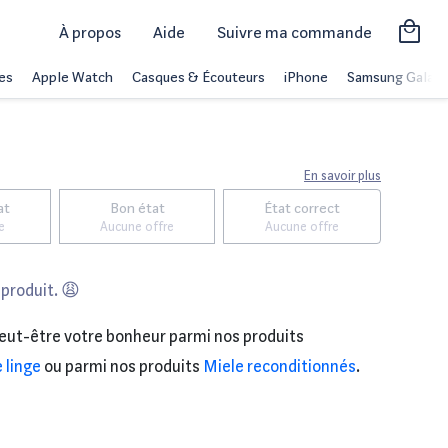
À propos
Aide
Suivre ma commande
es
Apple Watch
Casques & Écouteurs
iPhone
Samsung Galaxy
En savoir plus
at
Bon état
État correct
e
Aucune offre
Aucune offre
 produit. 😩
eut-être votre bonheur parmi nos produits
 linge
ou parmi nos produits
Miele reconditionnés
.