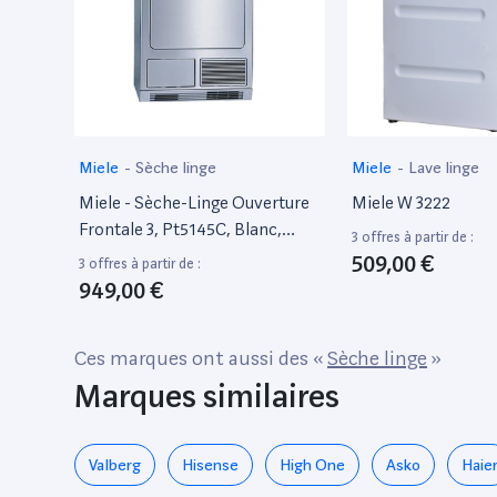
Miele
-
Sèche linge
Miele
-
Lave linge
Miele - Sèche-Linge Ouverture
Miele W 3222
Frontale 3, Pt5145C, Blanc,
3 offres à partir de :
L:59.5Cm, H:85Cm, P:71Cm,
509,00 €
3 offres à partir de :
Classe Énergétique : B
949,00 €
Ces marques ont aussi des «
Sèche linge
»
Marques similaires
Valberg
Hisense
High One
Asko
Haie