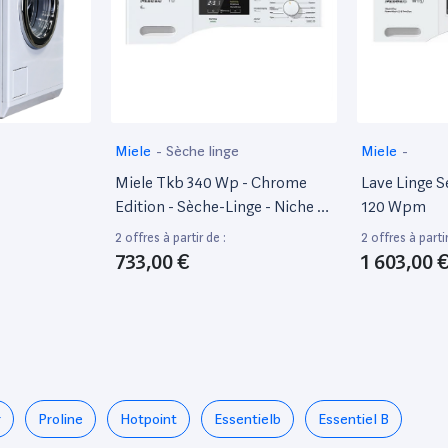
Miele
-
Sèche linge
Miele
-
Miele Tkb 340 Wp - Chrome
Lave Linge 
Edition - Sèche-Linge - Niche -
120 Wpm
Largeur : 59.6 Cm - Profondeur :
2 offres à partir de :
2 offres à partir
63.6 Cm - Hauteur : 82 Cm -
733,00 €
1 603,00 
Chargement Frontal
r
Proline
Hotpoint
Essentielb
Essentiel B