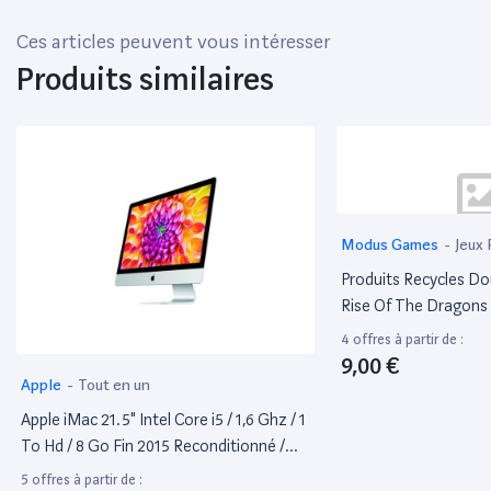
Ces articles peuvent vous intéresser
Produits similaires
Modus Games
-
Jeux 
Produits Recycles D
Rise Of The Dragons
4 offres à partir de :
9,00 €
Apple
-
Tout en un
Apple iMac 21.5" Intel Core i5 / 1,6 Ghz / 1
To Hd / 8 Go Fin 2015 Reconditionné /
Occasion
5 offres à partir de :