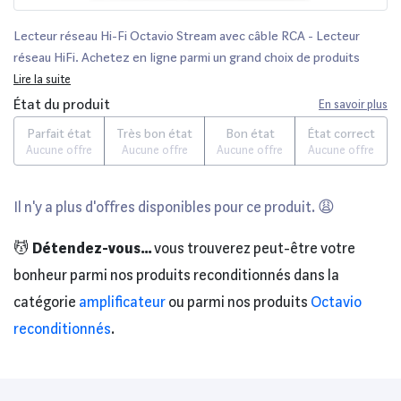
Lecteur réseau Hi-Fi Octavio Stream avec câble RCA - Lecteur
réseau HiFi. Achetez en ligne parmi un grand choix de produits
high-tech. Remise permanente de 5% pour les adhérents.
Lire la suite
État du produit
En savoir plus
Parfait état
Très bon état
Bon état
État correct
Aucune offre
Aucune offre
Aucune offre
Aucune offre
Il n'y a plus d'offres disponibles pour ce produit. 😩
💆
Détendez-vous...
vous trouverez peut-être votre
bonheur parmi nos produits reconditionnés dans la
catégorie
amplificateur
ou parmi nos produits
Octavio
reconditionnés
.