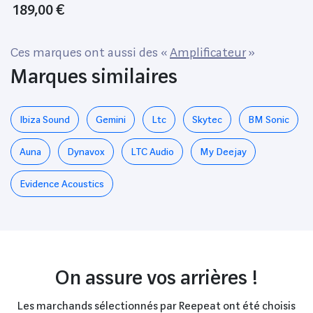
189,00 €
Ces marques ont aussi des «
Amplificateur
»
Marques similaires
Ibiza Sound
Gemini
Ltc
Skytec
BM Sonic
Auna
Dynavox
LTC Audio
My Deejay
Evidence Acoustics
On assure vos arrières !
Les marchands sélectionnés par Reepeat ont été choisis