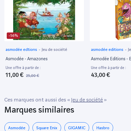
-56%
asmodée edtions
-
Jeu de société
asmodée editions
-
J
Asmodée - Amazones
Asmodée Editions - El
Une offre à partir de :
Une offre à partir de :
11,00 €
43,00 €
25,00 €
Ces marques ont aussi des «
Jeu de société
»
Marques similaires
Asmodée
‎Square Enix
GIGAMIC
Hasbro