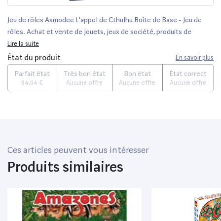
Jeu de rôles Asmodee L'appel de Cthulhu Boîte de Base - Jeu de
rôles. Achat et vente de jouets, jeux de société, produits de
puériculture. Découvrez les Univers Playmobil, Légo, FisherPrice,
Lire la suite
Vtech ainsi que les grandes marques de puériculture : Chicco, Bébé
État du produit
En savoir plus
Confort, Mac Laren, Babybjörn...
Parfait état
Très bon état
Bon état
État correct
84,04 €
Aucune offre
Aucune offre
Aucune offre
Ces articles peuvent vous intéresser
Produits similaires