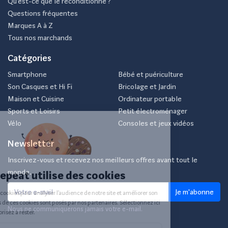
Qu’est-ce que le reconditionné ?
Questions fréquentes
Marques A à Z
Tous nos marchands
Catégories
Smartphone
Bébé et puériculture
Son Casques et Hi Fi
Bricolage et Jardin
Maison et Cuisine
Ordinateur portable
Sports et Loisirs
Petit électroménager
Vélo
Consoles et jeux vidéos
Newsletter
Inscrivez-vous et recevez nos meilleurs offres avant tout le
monde.
Je m'abonne
Nous ne communiquerons jamais votre e-mail.