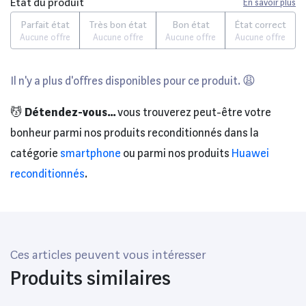
État du produit
En savoir plus
Parfait état
Très bon état
Bon état
État correct
Aucune offre
Aucune offre
Aucune offre
Aucune offre
Il n'y a plus d'offres disponibles pour ce produit. 😩
💆
Détendez-vous...
vous trouverez peut-être votre
bonheur parmi nos produits reconditionnés dans la
catégorie
smartphone
ou parmi nos produits
Huawei
reconditionnés
.
Ces articles peuvent vous intéresser
Produits similaires