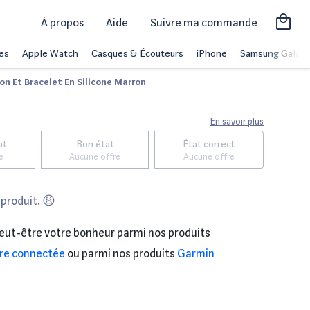
À propos
Aide
Suivre ma commande
es
Apple Watch
Casques & Écouteurs
iPhone
Samsung Galaxy
on Et Bracelet En Silicone Marron
En savoir plus
at
Bon état
État correct
e
Aucune offre
Aucune offre
 produit. 😩
eut-être votre bonheur parmi nos produits
re connectée
ou parmi nos produits
Garmin