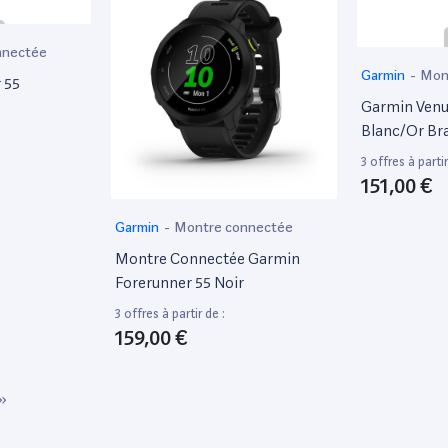
llimitée grâce
 d'alimentation
nnectée
ie en contrôlant
Garmin
-
Mon
 55
Un coup d'œil à
Garmin Ven
E Le verre
Blanc/Or Bra
 produit 50%
Blanc [Wi-Fi
vos aventures en
3 offres à partir
151,00 €
une autonomie
INTÉGRÉE Pour
Garmin
-
Montre connectée
mpe torche
gnotement qui
Montre Connectée Garmin
airage de
Forerunner 55 Noir
vironnement la
3 offres à partir de :
équences
159,00 €
er la précision
ones où les
»
lement pas.
teurs ABC