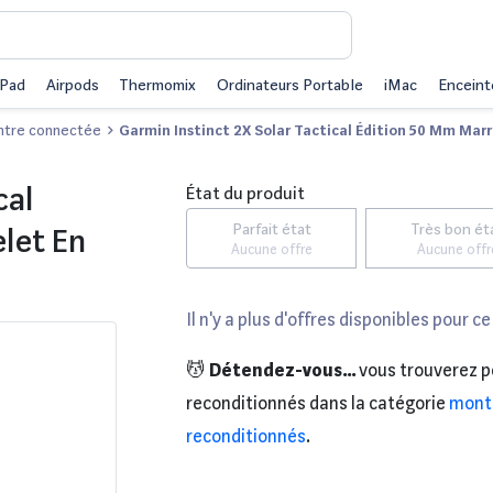
iPad
Airpods
Thermomix
Ordinateurs Portable
iMac
Enceint
tre connectée
Garmin Instinct 2X Solar Tactical Édition 50 Mm Marr
cal
État du produit
Parfait état
Très bon ét
let En
Aucune offre
Aucune offr
Il n'y a plus d'offres disponibles pour ce
💆
Détendez-vous...
vous trouverez p
reconditionnés dans la catégorie
mont
reconditionnés
.