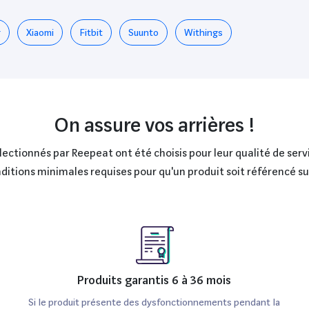
e pour surveiller
ACBACK® Ne vous
r
Xiaomi
Fitbit
Suunto
Withings
s simplement sur
E Marquez un
t de départ, et
trouver
ATIONS
alertes
On assure vos arrières !
votre smartphone
ans de montre
ctionnés par Reepeat ont été choisis pour leur qualité de servi
es applications
onditions minimales requises pour qu'un produit soit référencé s
phone
™ Passez vos
orts publics
s fournisseurs
vous sentez en
t, les fonctions
Produits garantis 6 à 36 mois
n message avec
ée avec votre
Si le produit présente des dysfonctionnements pendant la