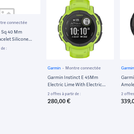
tre connectée
u Sq 40 Mm
celet Silicone
]
 de :
Garmin
-
Montre connectée
Garmi
Garmin Instinct E 45Mm
Garmi
Electric Lime With Electric
Amole
Band
2 offres à partir de :
2 offres
280,00 €
339,