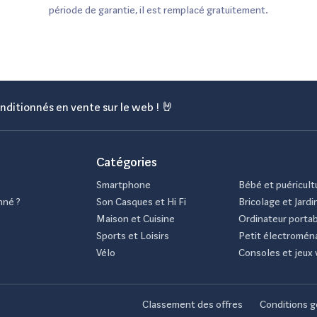
tez facilement
période de garantie, il est remplacé gratuitement.
, lorsque
T™ Consultez
 au même endroit.
le est une
nditionnés en vente sur le web ! 🤘
e connecter de se
înez-vous comme
ez grâce aux
e, la natation, la
Catégories
Smartphone
Bébé et puéricult
nné ?
Son Casques et Hi Fi
Bricolage et Jardi
Maison et Cuisine
Ordinateur porta
Sports et Loisirs
Petit électromén
Vélo
Consoles et jeux 
Classement des offres
Conditions g