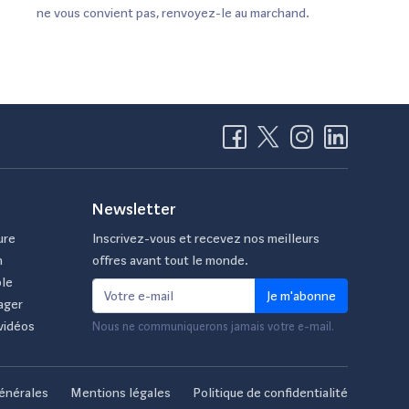
ne vous convient pas, renvoyez-le au marchand.
Newsletter
ure
Inscrivez-vous et recevez nos meilleurs
n
offres avant tout le monde.
ble
Je m'abonne
ager
vidéos
Nous ne communiquerons jamais votre e-mail.
énérales
Mentions légales
Politique de confidentialité