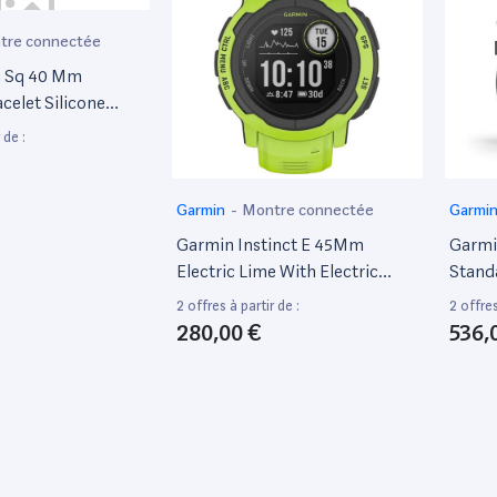
tre connectée
u Sq 40 Mm
celet Silicone
]
 de :
Garmin
-
Montre connectée
Garmi
Garmin Instinct E 45Mm
Garmi
Electric Lime With Electric
Stand
Band
Noir
2 offres à partir de :
2 offres
280,00 €
536,