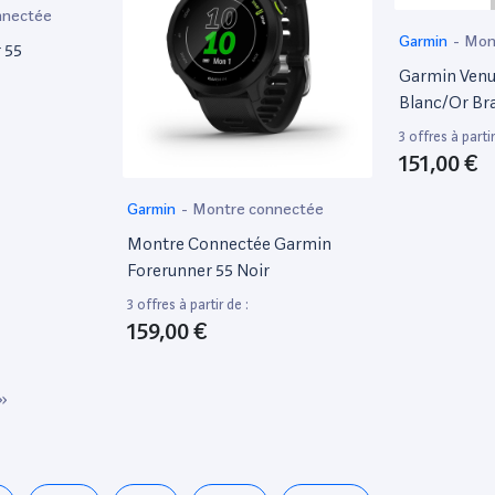
nnectée
Garmin
-
Mon
 55
Garmin Ven
Blanc/Or Bra
Blanc [Wi-Fi
3 offres à partir
151,00 €
Garmin
-
Montre connectée
Montre Connectée Garmin
Forerunner 55 Noir
3 offres à partir de :
159,00 €
»