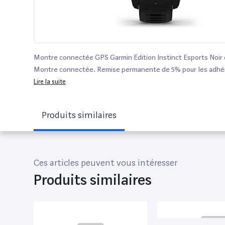
Montre connectée GPS Garmin Edition Instinct Esports Noir 
Montre connectée. Remise permanente de 5% pour les adhé
Commandez vos produits high-tech au meilleur prix en ligne e
Lire la suite
magasin.
Produits similaires
Ces articles peuvent vous intéresser
Produits similaires