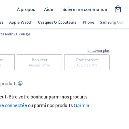
À propos
Aide
Suivre ma commande
es
Apple Watch
Casques & Écouteurs
iPhone
Samsung Galaxy
ts Noir Et Rouge
En savoir plus
at
Bon état
État correct
e
Aucune offre
Aucune offre
 produit. 😩
eut-être votre bonheur parmi nos produits
re connectée
ou parmi nos produits
Garmin