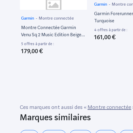
Garmin
-
Montre co
Garmin Forerunner
Garmin
-
Montre connectée
Turquoise
Montre Connectée Garmin
4 offres à partir de :
Venu Sq 2 Music Edition Beige
161,00 €
Or Avec Bracelet Silicone Lin
5 offres à partir de :
179,00 €
Ces marques ont aussi des «
Montre connectée
Marques similaires