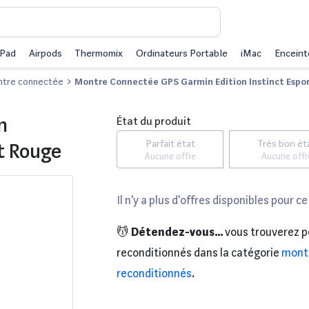
iPad
Airpods
Thermomix
Ordinateurs Portable
iMac
Enceint
tre connectée
Montre Connectée GPS Garmin Edition Instinct Espor
n
État du produit
Parfait état
Très bon ét
Et Rouge
Aucune offre
Aucune offr
Il n'y a plus d'offres disponibles pour ce
💆
Détendez-vous...
vous trouverez p
reconditionnés dans la catégorie
mont
reconditionnés
.